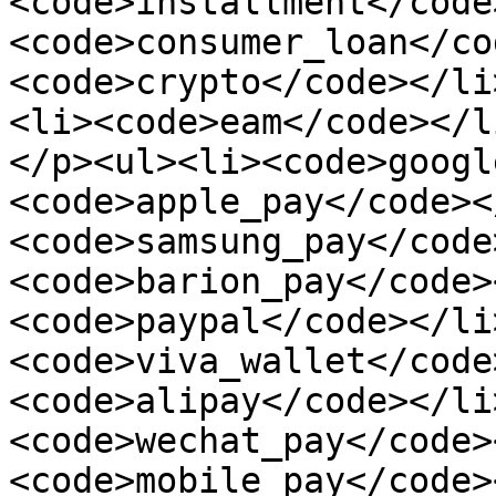
<code>installment</code
<code>consumer_loan</co
<code>crypto</code></li
<li><code>eam</code></l
</p><ul><li><code>googl
<code>apple_pay</code><
<code>samsung_pay</code
<code>barion_pay</code>
<code>paypal</code></li
<code>viva_wallet</code
<code>alipay</code></li
<code>wechat_pay</code>
<code>mobile_pay</code>