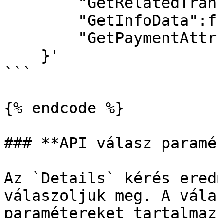
        "GetRelatedTransactions":false,

        "GetInfoData":false,

        "GetPaymentAttributes":false

    }'

```

{% endcode %}

### **API válasz paramé
Az `Details` kérés ered
válaszoljuk meg. A vála
paramétereket tartalmazz