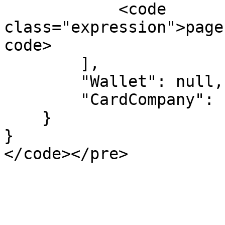
            <code 
class="expression">page
code>

        ],

        "Wallet": null,

        "CardCompany": null

    }

}
