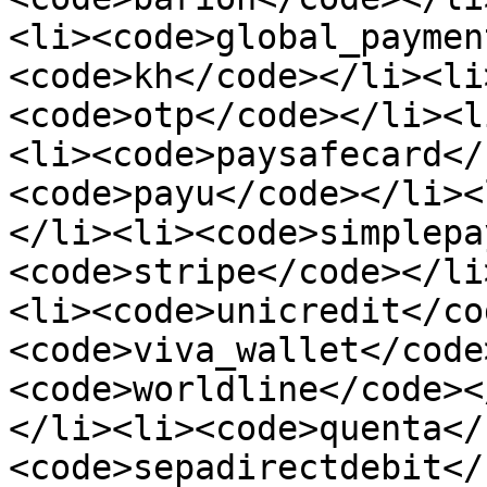
<li><code>global_paymen
<code>kh</code></li><li
<code>otp</code></li><l
<li><code>paysafecard</
<code>payu</code></li><
</li><li><code>simplepa
<code>stripe</code></li
<li><code>unicredit</co
<code>viva_wallet</code
<code>worldline</code><
</li><li><code>quenta</
<code>sepadirectdebit</