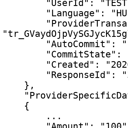
        "UserId": "TEST-USER-ID",

        "Language": "HU",

        "ProviderTransactionId": 
"tr_GVaydOjpVySGJycK15g
        "AutoCommit": "false",

        "CommitState": "APPROVED",

        "Created": "2020-03-14 11:19:07",

        "ResponseId": "3202109280600047706"

    },

    "ProviderSpecificData":

    {

        ...

        "Amount": "100",
