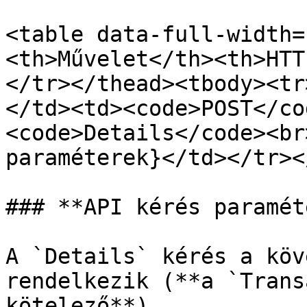
<table data-full-width=
<th>Művelet</th><th>HTT
</tr></thead><tbody><tr
</td><td><code>POST</co
<code>Details</code><br
paraméterek}</td></tr><
### **API kérés paramét
A `Details` kérés a köv
rendelkezik (**a `Trans
kötelező**)
