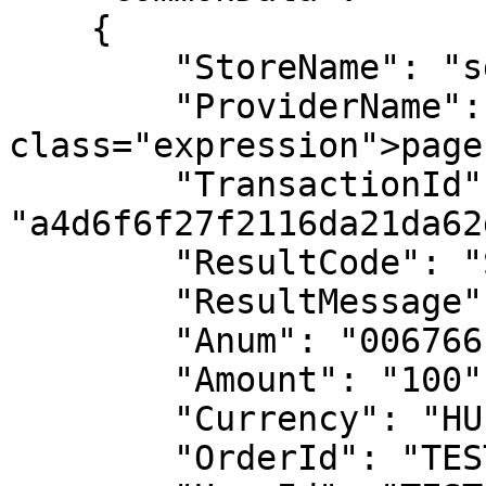
    {

        "StoreName": "sdk_test",

        "ProviderName": <code 
class="expression">page
        "TransactionId": 
"a4d6f6f27f2116da21da62
        "ResultCode": "SUCCESSFUL",

        "ResultMessage": "Sikeres tranzakció",

        "Anum": "006766",

        "Amount": "100",

        "Currency": "HUF",

        "OrderId": "TEST-ORDER-ID",
