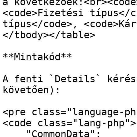
a következőek:<br><code
<code>Fizetési típus</c
típus</code>, <code>Kár
</tbody></table>

**Mintakód**

A fenti `Details` kérés
követően):

<pre class="language-ph
<code class="lang-php">{
    "CommonData":
