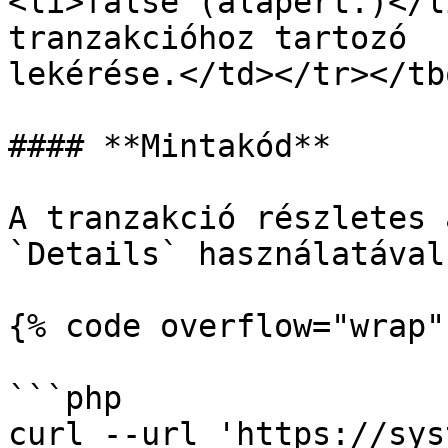
<li>false (alapért.)</l
tranzakcióhoz tartozó  
lekérése.</td></tr></tb
#### **Mintakód**

A tranzakció részletes 
`Details` használatával:
{% code overflow="wrap" 
```php

curl --url 'https://sys