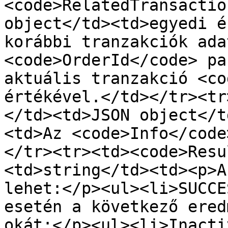
<code>RelatedTransactio
object</td><td>egyedi é
korábbi tranzakciók ada
<code>OrderId</code> pa
aktuális tranzakció <co
értékével.</td></tr><tr
</td><td>JSON object</t
<td>Az <code>Info</code
</tr><tr><td><code>Resu
<td>string</td><td><p>A
lehet:</p><ul><li>SUCCE
esetén a következő ered
okát:</p><ul><li>Inacti