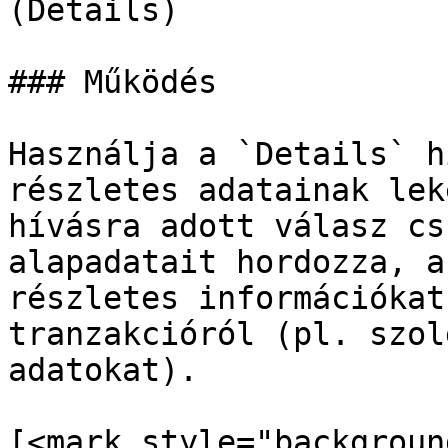
(Details)

### Működés

Használja a `Details` h
részletes adatainak lek
hívásra adott válasz cs
alapadatait hordozza, a
részletes információkat
tranzakcióról (pl. szol
adatokat).

[<mark style="backgroun