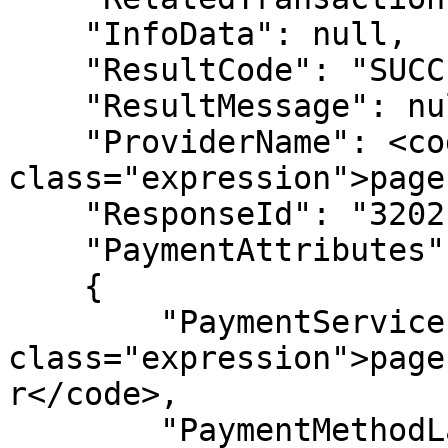
    "InfoData": null,

    "ResultCode": "SUCCESSFUL",

    "ResultMessage": null,

    "ProviderName": <code 
class="expression">page
    "ResponseId": "3202109280600047706",

    "PaymentAttributes": 

    {

        "PaymentServiceProvider": <code 
class="expression">page
r</code>,

        "PaymentMethodLabels": [
