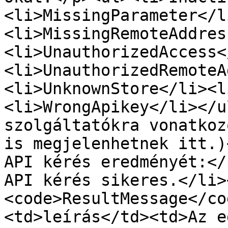
<li>MissingParameter</l
<li>MissingRemoteAddres
<li>UnauthorizedAccess<
<li>UnauthorizedRemoteA
<li>UnknownStore</li><l
<li>WrongApikey</li></u
szolgáltatókra vonatkoz
is megjelenhetnek itt.)
API kérés eredményét:</
API kérés sikeres.</li>
<code>ResultMessage</co
<td>leírás</td><td>Az eg