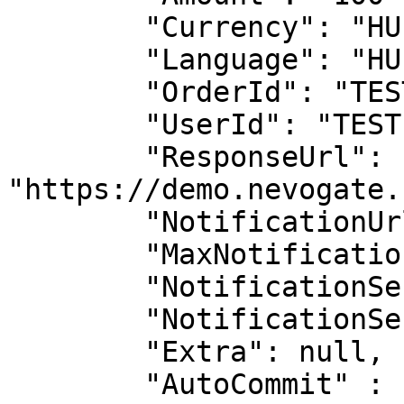
        "Currency": "HUF",

        "Language": "HU",

        "OrderId": "TEST-ORDER-ID",

        "UserId": "TEST-USER-ID",

        "ResponseUrl": 
"https://demo.nevogate.
        "NotificationUrl": null,

        "MaxNotificationSendAttempts": 0,

        "NotificationSendAttempts": 0,

        "NotificationSendSuccess": 0,

        "Extra": null,

        "AutoCommit" : "0",
