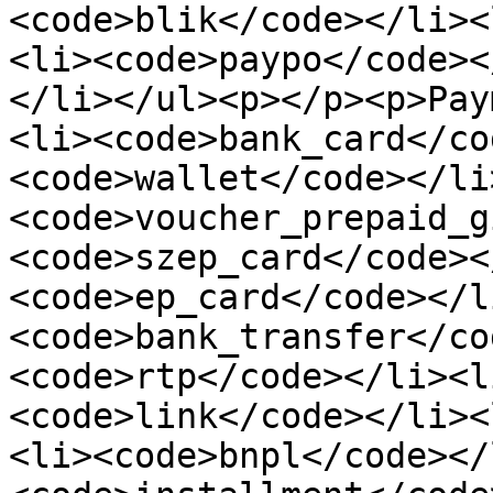
<code>blik</code></li><
<li><code>paypo</code><
</li></ul><p></p><p>Pay
<li><code>bank_card</co
<code>wallet</code></li
<code>voucher_prepaid_g
<code>szep_card</code><
<code>ep_card</code></l
<code>bank_transfer</co
<code>rtp</code></li><l
<code>link</code></li><
<li><code>bnpl</code></