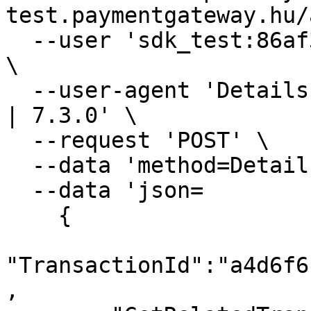
test.paymentgateway.hu/
  --user 'sdk_test:86af3-80e4f-f8228-9498f-910ad' 
\

  --user-agent 'Details | merchant-store.com | PHP 
| 7.3.0' \

  --request 'POST' \

  --data 'method=Details' \

  --data 'json=

    {

"TransactionId":"a4d6f6
,
