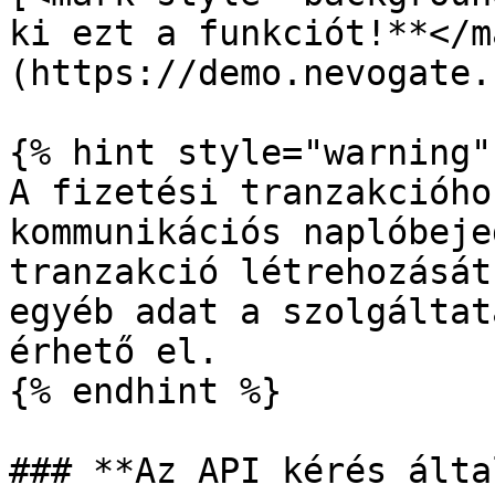
ki ezt a funkciót!**</m
(https://demo.nevogate.
{% hint style="warning" 
A fizetési tranzakcióho
kommunikációs naplóbeje
tranzakció létrehozását
egyéb adat a szolgáltat
érhető el.

{% endhint %}

### **Az API kérés álta