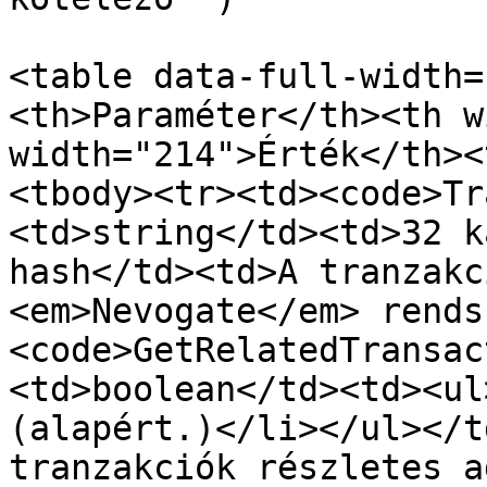
<table data-full-width=
<th>Paraméter</th><th w
width="214">Érték</th><
<tbody><tr><td><code>Tr
<td>string</td><td>32 k
hash</td><td>A tranzakc
<em>Nevogate</em> rends
<code>GetRelatedTransac
<td>boolean</td><td><ul
(alapért.)</li></ul></t
tranzakciók részletes a