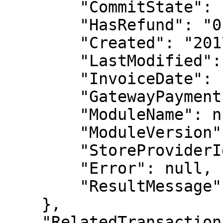
        "CommitState": "1",

        "HasRefund": "0",

        "Created": "2017-11-17 13:12:36",

        "LastModified": "2017-11-17 13:14:07",

        "InvoiceDate": null,

        "GatewayPaymentPage": null,

        "ModuleName": null,

        "ModuleVersion": null,

        "StoreProviderId": "3103",

        "Error": null,

        "ResultMessage": null

    },

    "RelatedTransactions": null,
