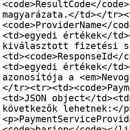
<code>ResultCode</code>
magyarázata.</td></tr><
<code>ProviderName</cod
<td>egyedi értékek</td>
kiválasztott fizetési s
<td><code>ResponseId</c
<td>egyedi értékek</td>
azonosítója a <em>Nevog
</tr><tr><td><code>Paym
<td>JSON object</td><td
következők lehetnek:</p
<p>PaymentServiceProvid
<code>barion</code></li