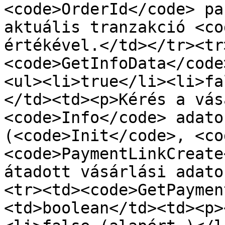
<code>OrderId</code> pa
aktuális tranzakció <co
értékével.</td></tr><tr
<code>GetInfoData</code
<ul><li>true</li><li>fa
</td><td><p>Kérés a vás
<code>Info</code> adato
(<code>Init</code>, <co
<code>PaymentLinkCreate
átadott vásárlási adato
<tr><td><code>GetPaymen
<td>boolean</td><td><p>