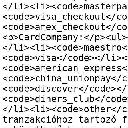
</li><li><code>masterpa
<code>visa_checkout</co
<code>amex_checkout</co
<p>CardCompany:</p><ul>
</li><li><code>maestro<
<code>visa</code></li><
<code>american_express<
<code>china_unionpay</c
<code>discover</code></
<code>diners_club</code
</li><li><code>other</c
tranzakcióhoz tartozó f