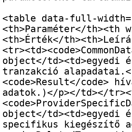
<table data-full-width=
<th>Paraméter</th><th w
<th>Érték</th><th>Leírá
<tr><td><code>CommonDat
object</td><td>egyedi é
tranzakció alapadatai.<
<code>Result</code> hív
adatok.)</p></td></tr><
<code>ProviderSpecificD
object</td><td>egyedi é
specifikus kiegészítő a