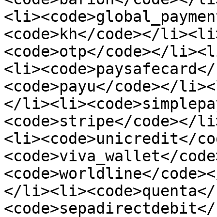
<li><code>global_paymen
<code>kh</code></li><li
<code>otp</code></li><l
<li><code>paysafecard</
<code>payu</code></li><
</li><li><code>simplepa
<code>stripe</code></li
<li><code>unicredit</co
<code>viva_wallet</code
<code>worldline</code><
</li><li><code>quenta</
<code>sepadirectdebit</