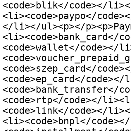
<code>blik</code></li><
<li><code>paypo</code><
</li></ul><p></p><p>Pay
<li><code>bank_card</co
<code>wallet</code></li
<code>voucher_prepaid_g
<code>szep_card</code><
<code>ep_card</code></l
<code>bank_transfer</co
<code>rtp</code></li><l
<code>link</code></li><
<li><code>bnpl</code></