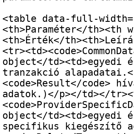
<table data-full-width=
<th>Paraméter</th><th w
<th>Érték</th><th>Leírá
<tr><td><code>CommonDat
object</td><td>egyedi é
tranzakció alapadatai.<
<code>Result</code> hív
adatok.)</p></td></tr><
<code>ProviderSpecificD
object</td><td>egyedi é
specifikus kiegészítő a