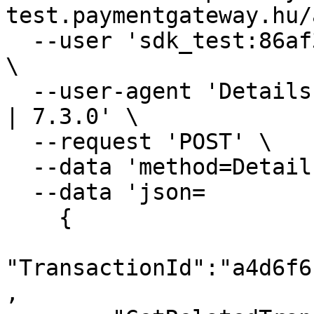
test.paymentgateway.hu/
  --user 'sdk_test:86af3-80e4f-f8228-9498f-910ad' 
\

  --user-agent 'Details | merchant-store.com | PHP 
| 7.3.0' \

  --request 'POST' \

  --data 'method=Details' \

  --data 'json=

    {

"TransactionId":"a4d6f6
,
