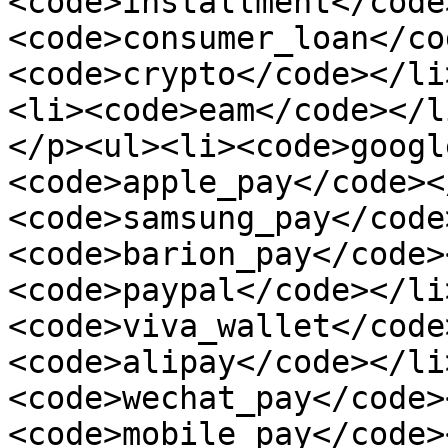
<code>installment</code
<code>consumer_loan</co
<code>crypto</code></li
<li><code>eam</code></l
</p><ul><li><code>googl
<code>apple_pay</code><
<code>samsung_pay</code
<code>barion_pay</code>
<code>paypal</code></li
<code>viva_wallet</code
<code>alipay</code></li
<code>wechat_pay</code>
<code>mobile_pay</code>