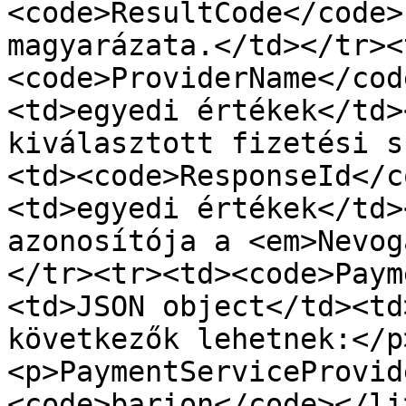
<code>ResultCode</code>
magyarázata.</td></tr><
<code>ProviderName</cod
<td>egyedi értékek</td>
kiválasztott fizetési s
<td><code>ResponseId</c
<td>egyedi értékek</td>
azonosítója a <em>Nevog
</tr><tr><td><code>Paym
<td>JSON object</td><td
következők lehetnek:</p
<p>PaymentServiceProvid
<code>barion</code></li