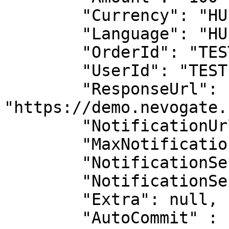
        "Currency": "HUF",

        "Language": "HU",

        "OrderId": "TEST-ORDER-ID",

        "UserId": "TEST-USER-ID",

        "ResponseUrl": 
"https://demo.nevogate.
        "NotificationUrl": null,

        "MaxNotificationSendAttempts": 0,

        "NotificationSendAttempts": 0,

        "NotificationSendSuccess": 0,

        "Extra": null,

        "AutoCommit" : "0",
