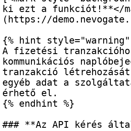
ki ezt a funkciót!**</m
(https://demo.nevogate.
{% hint style="warning" 
A fizetési tranzakcióho
kommunikációs naplóbeje
tranzakció létrehozását
egyéb adat a szolgáltat
érhető el.

{% endhint %}

### **Az API kérés álta