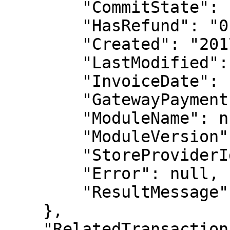
        "CommitState": "1",

        "HasRefund": "0",

        "Created": "2017-11-17 13:12:36",

        "LastModified": "2017-11-17 13:14:07",

        "InvoiceDate": null,

        "GatewayPaymentPage": null,

        "ModuleName": null,

        "ModuleVersion": null,

        "StoreProviderId": "3103",

        "Error": null,

        "ResultMessage": null

    },

    "RelatedTransactions": null,
