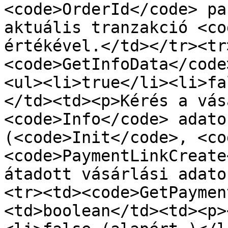
<code>OrderId</code> pa
aktuális tranzakció <co
értékével.</td></tr><tr
<code>GetInfoData</code
<ul><li>true</li><li>fa
</td><td><p>Kérés a vás
<code>Info</code> adato
(<code>Init</code>, <co
<code>PaymentLinkCreate
átadott vásárlási adato
<tr><td><code>GetPaymen
<td>boolean</td><td><p>