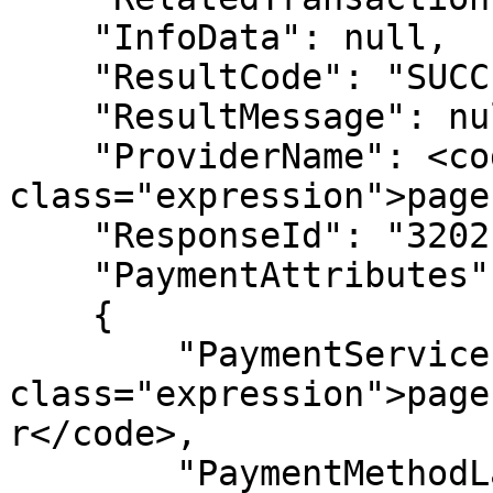
    "InfoData": null,

    "ResultCode": "SUCCESSFUL",

    "ResultMessage": null,

    "ProviderName": <code 
class="expression">page
    "ResponseId": "3202109280600047706",

    "PaymentAttributes": 

    {

        "PaymentServiceProvider": <code 
class="expression">page
r</code>,

        "PaymentMethodLabels": [
