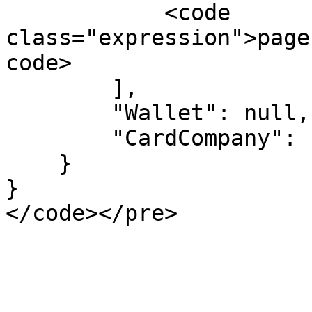
            <code 
class="expression">page
code>

        ],

        "Wallet": null,

        "CardCompany": null

    }

}
