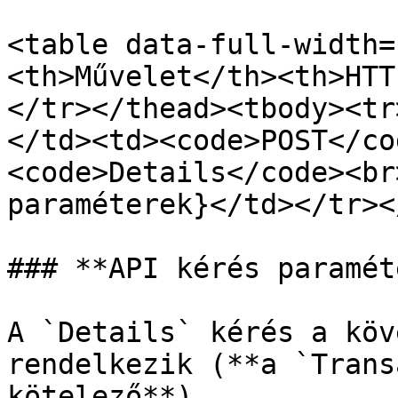
<table data-full-width=
<th>Művelet</th><th>HTT
</tr></thead><tbody><tr
</td><td><code>POST</co
<code>Details</code><br
paraméterek}</td></tr><
### **API kérés paramét
A `Details` kérés a köv
rendelkezik (**a `Trans
kötelező**)
