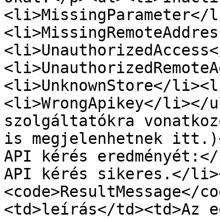
<li>MissingParameter</l
<li>MissingRemoteAddres
<li>UnauthorizedAccess<
<li>UnauthorizedRemoteA
<li>UnknownStore</li><l
<li>WrongApikey</li></u
szolgáltatókra vonatkoz
is megjelenhetnek itt.)
API kérés eredményét:</
API kérés sikeres.</li>
<code>ResultMessage</co
<td>leírás</td><td>Az eg