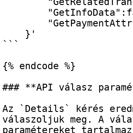
        "GetRelatedTransactions":false,

        "GetInfoData":false,

        "GetPaymentAttributes":false

    }'

```

{% endcode %}

### **API válasz paramé
Az `Details` kérés ered
válaszoljuk meg. A vála
paramétereket tartalmazz