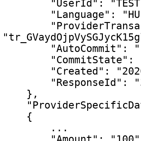
        "UserId": "TEST-USER-ID",

        "Language": "HU",

        "ProviderTransactionId": 
"tr_GVaydOjpVySGJycK15g
        "AutoCommit": "false",

        "CommitState": "APPROVED",

        "Created": "2020-03-14 11:19:07",

        "ResponseId": "3202109280600047706"

    },

    "ProviderSpecificData":

    {

        ...

        "Amount": "100",
