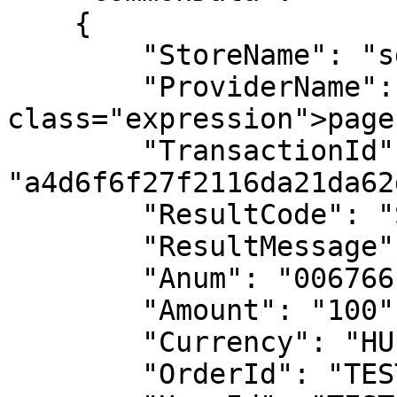
    {

        "StoreName": "sdk_test",

        "ProviderName": <code 
class="expression">page
        "TransactionId": 
"a4d6f6f27f2116da21da62
        "ResultCode": "SUCCESSFUL",

        "ResultMessage": "Sikeres tranzakció",

        "Anum": "006766",

        "Amount": "100",

        "Currency": "HUF",

        "OrderId": "TEST-ORDER-ID",
