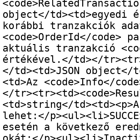
<code>RelatedTransactio
object</td><td>egyedi é
korábbi tranzakciók ada
<code>OrderId</code> pa
aktuális tranzakció <co
értékével.</td></tr><tr
</td><td>JSON object</t
<td>Az <code>Info</code
</tr><tr><td><code>Resu
<td>string</td><td><p>A
lehet:</p><ul><li>SUCCE
esetén a következő ered
okát:</p><ul><li>Inacti