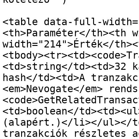
<table data-full-width=
<th>Paraméter</th><th w
width="214">Érték</th><
<tbody><tr><td><code>Tr
<td>string</td><td>32 k
hash</td><td>A tranzakc
<em>Nevogate</em> rends
<code>GetRelatedTransac
<td>boolean</td><td><ul
(alapért.)</li></ul></t
tranzakciók részletes a