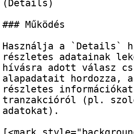
(Details)

### Működés

Használja a `Details` h
részletes adatainak lek
hívásra adott válasz cs
alapadatait hordozza, a
részletes információkat
tranzakcióról (pl. szol
adatokat).

[<mark style="backgroun