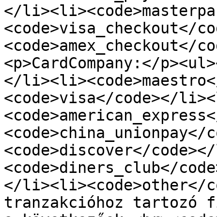
</li><li><code>masterpa
<code>visa_checkout</co
<code>amex_checkout</co
<p>CardCompany:</p><ul>
</li><li><code>maestro<
<code>visa</code></li><
<code>american_express<
<code>china_unionpay</c
<code>discover</code></
<code>diners_club</code
</li><li><code>other</c
tranzakcióhoz tartozó f