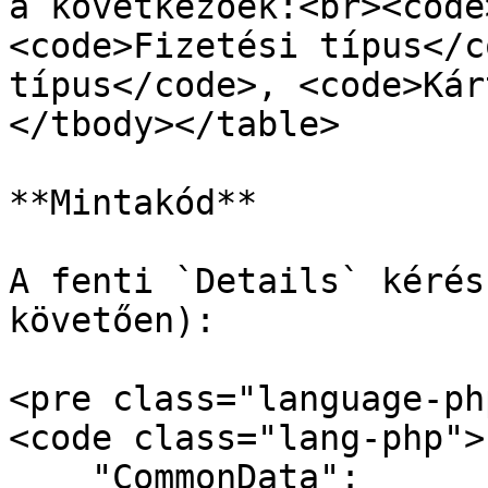
a következőek:<br><code
<code>Fizetési típus</c
típus</code>, <code>Kár
</tbody></table>

**Mintakód**

A fenti `Details` kérés
követően):

<pre class="language-ph
<code class="lang-php">{
    "CommonData":
