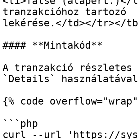
<li>false (alapért.)</l
tranzakcióhoz tartozó  
lekérése.</td></tr></tb
#### **Mintakód**

A tranzakció részletes 
`Details` használatával:
{% code overflow="wrap" 
```php

curl --url 'https://sys