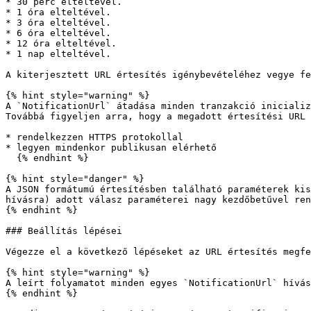
* 30 perc elteltével.

* 1 óra elteltével.

* 3 óra elteltével.

* 6 óra elteltével.

* 12 óra elteltével.

* 1 nap elteltével.

A kiterjesztett URL értesítés igénybevételéhez vegye fe
{% hint style="warning" %}

A `NotificationUrl` átadása minden tranzakció inicializ
Továbbá figyeljen arra, hogy a megadott értesítési URL 
* rendelkezzen HTTPS protokollal

* legyen mindenkor publikusan elérhető

  {% endhint %}

{% hint style="danger" %}

A JSON formátumú értesítésben található paraméterek kis
hívásra) adott válasz paraméterei nagy kezdőbetűvel ren
{% endhint %}

### Beállítás lépései

Végezze el a következő lépéseket az URL értesítés megfe
{% hint style="warning" %}

A leírt folyamatot minden egyes `NotificationUrl` hívás
{% endhint %}
