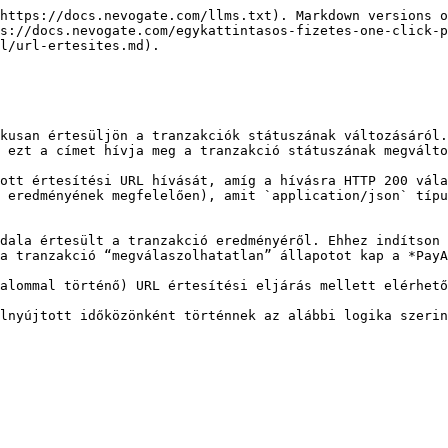
https://docs.nevogate.com/llms.txt). Markdown versions o
s://docs.nevogate.com/egykattintasos-fizetes-one-click-p
l/url-ertesites.md).

kusan értesüljön a tranzakciók státuszának változásáról.
 ezt a címet hívja meg a tranzakció státuszának megválto
ott értesítési URL hívását, amíg a hívásra HTTP 200 vála
 eredményének megfelelően), amit `application/json` típu
dala értesült a tranzakció eredményéről. Ehhez indítson 
a tranzakció “megválaszolhatatlan” állapotot kap a *PayA
alommal történő) URL értesítési eljárás mellett elérhető
lnyújtott időközönként történnek az alábbi logika szerin