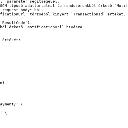
l` paraméter segítségével.

SON típusú adattartalmat (a rendszerünkből érkező `Notif
 request body*-ból.

ficationUrl` törzséből kinyert `TransactionId` értéket.

`ResultCode`).

ből érkező `NotificationUrl` hívásra.

 értékét:

n)

ayment/' \
