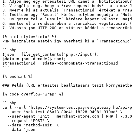
1. Adjon meg egy értesítési URL címet a `NotificationUr
2. Vizsgálja meg, hogy a *raw request body* tartalmaz J
3. Nyerje ki az aktuális `TransactionId` értéket a *raw
4. Indítson egy `Result` kérést melyben megadja a `Noti
5. Dolgozza fel a `Result` kérésre kapott választ, majd

6. mentse el a rendszerében a tranzakció végstátuszát (
7. Válaszoljon HTTP 200-as státusz kóddal a rendszerünk
{% hint style="info" %}

PHP használata esetén így nyerheti ki a `TransactionId`
```php

$json = file_get_contents('php://input');

$data = json_decode($json);

$transactionId = $data->commonData->transactionId;

```

{% endhint %}

### Példa (URL értesítés beállítására teszt környezetbe
{% code overflow="wrap" %}

```php

curl --url 'https://system-test.paymentgateway.hu/api/p
  --user 'sdk_test:86af3-80e4f-f8228-9498f-910ad' \

  --user-agent 'Init | merchant-store.com | PHP | 7.3.0' \

  --request 'POST' \

  --data 'method=Init' \

  --data 'json=
