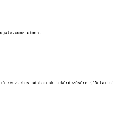
ogate.com> címen.

ió részletes adatainak lekérdezésére (`Details` 