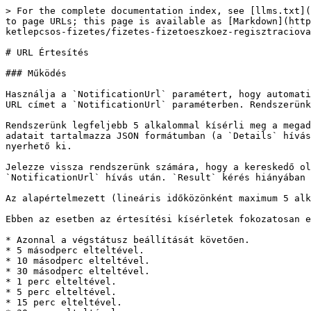
> For the complete documentation index, see [llms.txt](
to page URLs; this page is available as [Markdown](http
ketlepcsos-fizetes/fizetes-fizetoeszkoez-regisztraciova
# URL Értesítés

### Működés

Használja a `NotificationUrl` paramétert, hogy automati
URL címet a `NotificationUrl` paraméterben. Rendszerünk
Rendszerünk legfeljebb 5 alkalommal kísérli meg a megad
adatait tartalmazza JSON formátumban (a `Details` hívás
nyerhető ki.

Jelezze vissza rendszerünk számára, hogy a kereskedő ol
`NotificationUrl` hívás után. `Result` kérés hiányában 
Az alapértelmezett (lineáris időközönként maximum 5 alk
Ebben az esetben az értesítési kísérletek fokozatosan e
* Azonnal a végstátusz beállítását követően.

* 5 másodperc elteltével.

* 10 másodperc elteltével.

* 30 másodperc elteltével.

* 1 perc elteltével.

* 5 perc elteltével.

* 15 perc elteltével.
