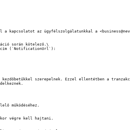
l a kapcsolatot az ügyfélszolgálatunkkal a <business@nev
áció során kötelező.\

cím (`NotificationUrl`):

 kezdőbetűkkel szerepelnek. Ezzel ellentétben a tranzakc
delkeznek.

lelő működéséhez.

kor végre kell hajtani.
