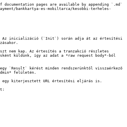
f documentation pages are available by appending `.md` 
ayment/bankkartya-es-mobiltarca/kesobbi-terheles-
 Az inicializáció (`Init`) során adja át az értesítési 
zásakor.

szt nem kap. Az értesítés a tranzakció részletes 
sként küldünk, így az adat a *raw request body*-ból 
egy `Result` kérést minden rendszerünktől visszaérkező 
dmin* felületén.

 egy kiterjesztett URL értesítési eljárás is.

t:
