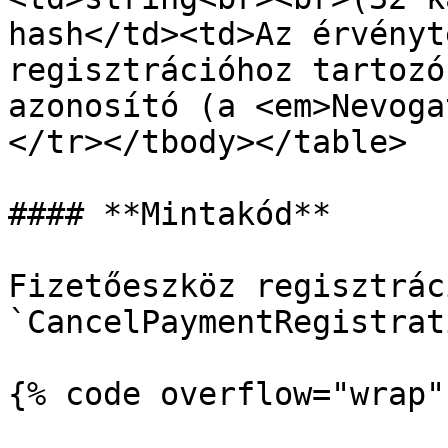
hash</td><td>Az érvényt
regisztrációhoz tartozó
azonosító (a <em>Nevoga
</tr></tbody></table>

#### **Mintakód**

Fizetőeszköz regisztrác
`CancelPaymentRegistrat
{% code overflow="wrap" 