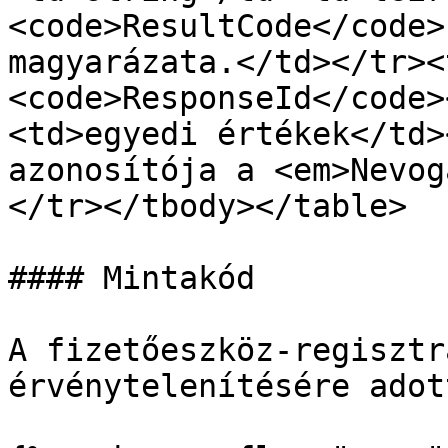
<code>ResultCode</code>
magyarázata.</td></tr><
<code>ResponseId</code>
<td>egyedi értékek</td>
azonosítója a <em>Nevog
</tr></tbody></table>

#### Mintakód

A fizetőeszköz-regisztr
érvénytelenítésére adot