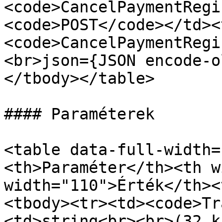
<code>CancelPaymentRegi
<code>POST</code></td><
<code>CancelPaymentRegi
<br>json={JSON encode-o
</tbody></table>

#### Paraméterek

<table data-full-width=
<th>Paraméter</th><th w
width="110">Érték</th><
<tbody><tr><td><code>Tr
<td>string<br><br>(32 k