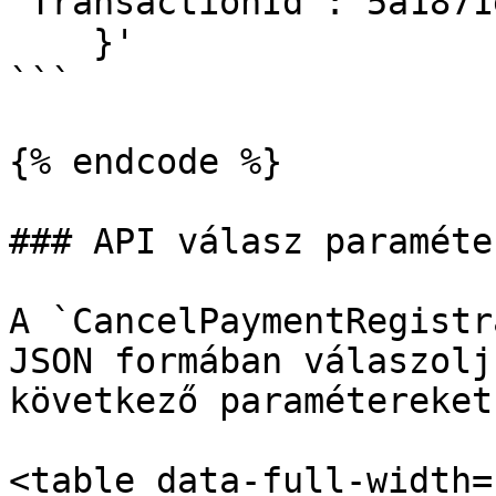
"TransactionId":"5a1871
    }'

```

{% endcode %}

### API válasz paraméter
A `CancelPaymentRegistr
JSON formában válaszolj
következő paramétereket
<table data-full-width=