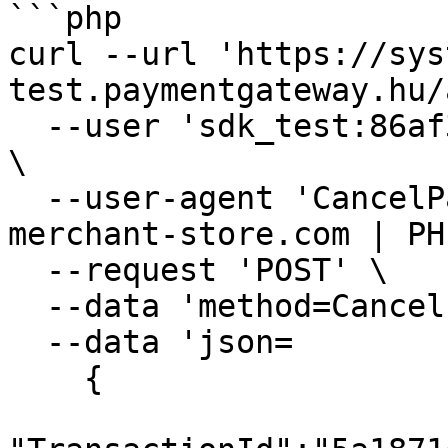
```php

curl --url 'https://sys
test.paymentgateway.hu/
  --user 'sdk_test:86af3-80e4f-f8228-9498f-910ad' 
\

  --user-agent 'CancelPaymentRegistration | 
merchant-store.com | PH
  --request 'POST' \

  --data 'method=CancelPaymentRegistration' \

  --data 'json=

    {
