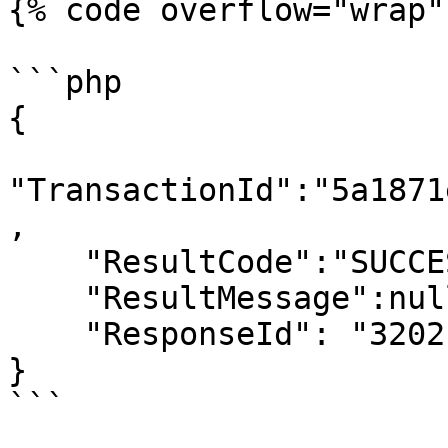
{% code overflow="wrap" 
```php

{

"TransactionId":"5a1871
,

    "ResultCode":"SUCCESSFUL",

    "ResultMessage":null,

    "ResponseId": "3202109280600047721"

}

```
