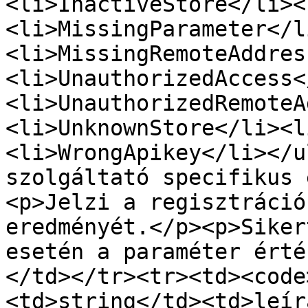
<li>InactiveStore</li><
<li>MissingParameter</l
<li>MissingRemoteAddres
<li>UnauthorizedAccess<
<li>UnauthorizedRemoteA
<li>UnknownStore</li><l
<li>WrongApikey</li></u
szolgáltató specifikus 
<p>Jelzi a regisztráció
eredményét.</p><p>Siker
esetén a paraméter érté
</td></tr><tr><td><code
<td>string</td><td>leír