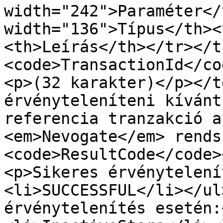
width="242">Paraméter</
width="136">Típus</th><
<th>Leírás</th></tr></t
<code>TransactionId</co
<p>(32 karakter)</p></t
érvényteleníteni kívánt
referencia tranzakció a
<em>Nevogate</em> rends
<code>ResultCode</code>
<p>Sikeres érvénytelení
<li>SUCCESSFUL</li></ul
érvénytelenítés esetén: