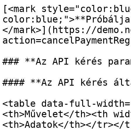
[<mark style="color:blu
color:blue;">**Próbálja
</mark>](https://demo.n
action=cancelPaymentReg
### **Az API kérés para
#### **Az API kérés ált
<table data-full-width=
<th>Művelet</th><th wid
<th>Adatok</th></tr></t