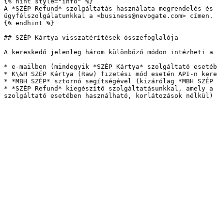
{% hint style="info" %}

A *SZÉP Refund* szolgáltatás használata megrendelés és 
ügyfélszolgálatunkkal a <business@nevogate.com> címen.

{% endhint %}

## SZÉP Kártya visszatérítések összefoglalója

A kereskedő jelenleg három különböző módon intézheti a 
* e-mailben (mindegyik *SZÉP Kártya* szolgáltató esetéb
* K\&H SZÉP Kártya (Raw) fizetési mód esetén API-n kere
* *MBH SZÉP* sztornó segítségével (kizárólag *MBH SZÉP 
* *SZÉP Refund* kiegészítő szolgáltatásunkkal, amely a 