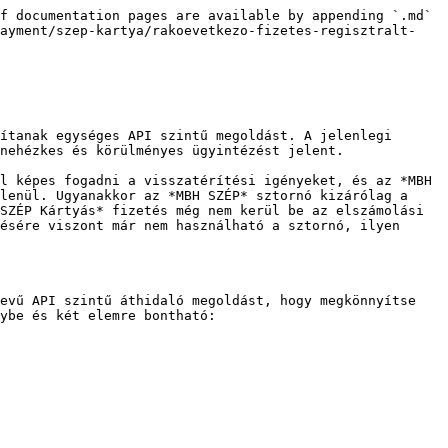
f documentation pages are available by appending `.md` 
payment/szep-kartya/rakoevetkezo-fizetes-regisztralt-
ítanak egységes API szintű megoldást. A jelenlegi 
nehézkes és körülményes ügyintézést jelent.

l képes fogadni a visszatérítési igényeket, és az *MBH 
lenül. Ugyanakkor az *MBH SZÉP* sztornó kizárólag a 
SZÉP Kártyás* fizetés még nem kerül be az elszámolási 
ésére viszont már nem használható a sztornó, ilyen 
evű API szintű áthidaló megoldást, hogy megkönnyítse 
ybe és két elemre bontható:
