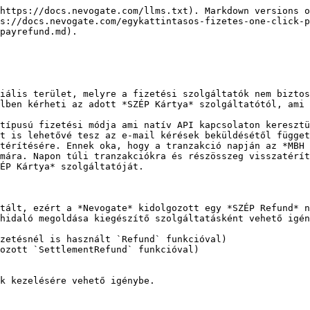
https://docs.nevogate.com/llms.txt). Markdown versions o
s://docs.nevogate.com/egykattintasos-fizetes-one-click-
payrefund.md).

iális terület, melyre a fizetési szolgáltatók nem biztos
lben kérheti az adott *SZÉP Kártya* szolgáltatótól, ami 
típusú fizetési módja ami natív API kapcsolaton keresztü
t is lehetővé tesz az e-mail kérések beküldésétől függet
térítésére. Ennek oka, hogy a tranzakció napján az *MBH 
mára. Napon túli tranzakciókra és részösszeg visszatérít
ÉP Kártya* szolgáltatóját.

tált, ezért a *Nevogate* kidolgozott egy *SZÉP Refund* n
hidaló megoldása kiegészítő szolgáltatásként vehető igén
zetésnél is használt `Refund` funkcióval)

ozott `SettlementRefund` funkcióval)

k kezelésére vehető igénybe.
