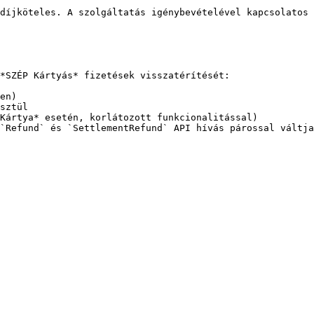
díjköteles. A szolgáltatás igénybevételével kapcsolatos 
*SZÉP Kártyás* fizetések visszatérítését:

en)

sztül

Kártya* esetén, korlátozott funkcionalitással)

`Refund` és `SettlementRefund` API hívás párossal váltja