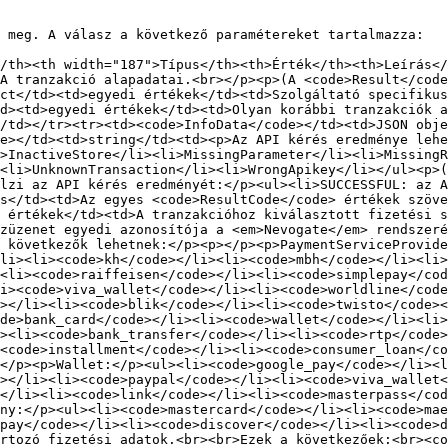
 meg. A válasz a következő paramétereket tartalmazza:

/th><th width="187">Típus</th><th>Érték</th><th>Leírás</
A tranzakció alapadatai.<br></p><p>(A <code>Result</code
ct</td><td>egyedi értékek</td><td>Szolgáltató specifikus
d><td>egyedi értékek</td><td>Olyan korábbi tranzakciók a
/td></tr><tr><td><code>InfoData</code></td><td>JSON obje
e></td><td>string</td><td><p>Az API kérés eredménye lehe
>InactiveStore</li><li>MissingParameter</li><li>MissingR
<li>UnknownTransaction</li><li>WrongApikey</li></ul><p>(
lzi az API kérés eredményét:</p><ul><li>SUCCESSFUL: az A
s</td><td>Az egyes <code>ResultCode</code> értékek szöve
 értékek</td><td>A tranzakcióhoz kiválasztott fizetési 
züzenet egyedi azonosítója a <em>Nevogate</em> rendszer
 következők lehetnek:</p><p></p><p>PaymentServiceProvide
li><li><code>kh</code></li><li><code>mbh</code></li><li>
><li><code>raiffeisen</code></li><li><code>simplepay</cod
i><code>viva_wallet</code></li><li><code>worldline</code
></li><li><code>blik</code></li><li><code>twisto</code><
de>bank_card</code></li><li><code>wallet</code></li><li
><li><code>bank_transfer</code></li><li><code>rtp</code>
><code>installment</code></li><li><code>consumer_loan</co
</p><p>Wallet:</p><ul><li><code>google_pay</code></li><l
></li><li><code>paypal</code></li><li><code>viva_wallet<
</li><li><code>link</code></li><li><code>masterpass</co
ny:</p><ul><li><code>mastercard</code></li><li><code>ma
pay</code></li><li><code>discover</code></li><li><code>d
rtozó fizetési adatok.<br><br>Ezek a következőek:<br><co