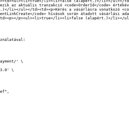
><td><ul><li>true</li><li>false (alapért.)</li></ul></td
ezik az aktuális tranzakció <code>OrderId</code> értékév
.)</li></ul></td><td><p>Kérés a vásárlásra vonatkozó <co
entLinkCreate</code> hívások során átadott vásárlási ada
td><p></p><ul><li>true</li><li>false (alapért.)</li></ul
ználatával:

ayment/' \
