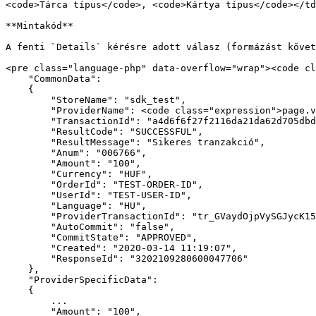
<code>Tárca típus</code>, <code>Kártya típus</code></td
**Mintakód**

A fenti `Details` kérésre adott válasz (formázást követ
<pre class="language-php" data-overflow="wrap"><code cl
    "CommonData":

    {

        "StoreName": "sdk_test",

        "ProviderName": <code class="expression">page.vars.ProviderName</code>

        "TransactionId": "a4d6f6f27f2116da21da62d705dbd7ef",

        "ResultCode": "SUCCESSFUL",

        "ResultMessage": "Sikeres tranzakció",

        "Anum": "006766",

        "Amount": "100",

        "Currency": "HUF",

        "OrderId": "TEST-ORDER-ID",

        "UserId": "TEST-USER-ID",

        "Language": "HU",

        "ProviderTransactionId": "tr_GVaydOjpVySGJycK15glvGgbLGxmCQyf",

        "AutoCommit": "false",

        "CommitState": "APPROVED",

        "Created": "2020-03-14 11:19:07",

        "ResponseId": "3202109280600047706"

    },

    "ProviderSpecificData":

    {

        ...

        "Amount": "100",
