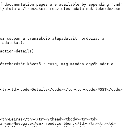
f documentation pages are available by appending `.md` 
t/atutalas/tranzakcio-reszletes-adatainak-lekerdezese-
sz csupán a tranzakció alapadatait hordozza, a 
 adatokat).

action=details)

étrehozását követő 2 évig, míg minden egyéb adat a 
<tr><td><code>Details</code></td><td><code>POST</code>
<th>Leírás</th></tr></thead><tbody><tr><td>
a <em>Nevogate</em> rendszerében.</td></tr><tr><td>