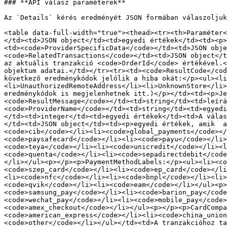
### **API válasz paraméterek**

Az `Details` kérés eredményét JSON formában válaszoljuk
<table data-full-width="true"><thead><tr><th>Paraméter<
</td><td>JSON object</td><td>egyedi értékek</td><td><p>
<td><code>ProviderSpecificData</code></td><td>JSON obje
<code>RelatedTransactions</code></td><td>JSON object</t
az aktuális tranzakció <code>OrderId</code> értékével.<
objektum adatai.</td></tr><tr><td><code>ResultCode</cod
következő eredménykódok jelölik a hiba okát:</p><ul><li
<li>UnauthorizedRemoteAddress</li><li>UnknownStore</li>
eredménykódok is megjelenhetnek itt.)</p></td><td><p>Je
<code>ResultMessage</code></td><td>string</td><td>leírá
<code>ProviderName</code></td><td>string</td><td>egyedi
</td><td>integer</td><td>egyedi értékek</td><td>A válas
</td><td>JSON object</td><td><p>egyedi értékek, amik  a
<code>cib</code></li><li><code>global_payments</code></
<code>paysafecard</code></li><li><code>payu</code></li
<code>teya</code></li><li><code>unicredit</code></li><l
<code>quenta</code></li><li><code>sepadirectdebit</code
</li></ul><p></p><p>PaymentMethodLabels:</p><ul><li><co
<code>szep_card</code></li><li><code>ep_card</code></li
<li><code>nfc</code></li><li><code>bnpl</code></li><li
<code>qvik</code></li><li><code>eam</code></li></ul><p>
<code>samsung_pay</code></li><li><code>barion_pay</code
<code>wechat_pay</code></li><li><code>mobile_pay</code>
<code>amex_checkout</code></li></ul><p></p><p>CardCompa
<code>american_express</code></li><li><code>china_union
<code>other</code></li></ul></td><td>A tranzakcióhoz ta