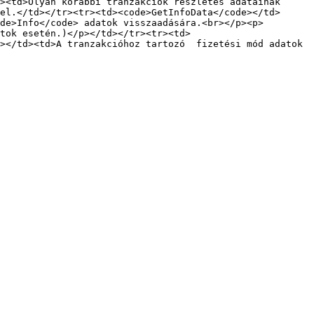
><td>Olyan korábbi tranzakciók részletes adatainak 
el.</td></tr><tr><td><code>GetInfoData</code></td>
de>Info</code> adatok visszaadására.<br></p><p>
tok esetén.)</p></td></tr><tr><td>
></td><td>A tranzakcióhoz tartozó  fizetési mód adatok 