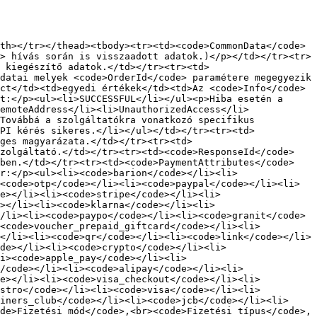
th></tr></thead><tbody><tr><td><code>CommonData</code>
> hívás során is visszaadott adatok.)</p></td></tr><tr>
 kiegészítő adatok.</td></tr><tr><td>
datai melyek <code>OrderId</code> paramétere megegyezik 
ct</td><td>egyedi értékek</td><td>Az <code>Info</code> 
t:</p><ul><li>SUCCESSFUL</li></ul><p>Hiba esetén a 
emoteAddress</li><li>UnauthorizedAccess</li>
Továbbá a szolgáltatókra vonatkozó specifikus 
PI kérés sikeres.</li></ul></td></tr><tr><td>
ges magyarázata.</td></tr><tr><td>
szolgáltató.</td></tr><tr><td><code>ResponseId</code>
ében.</td></tr><tr><td><code>PaymentAttributes</code>
r:</p><ul><li><code>barion</code></li><li>
<code>otp</code></li><li><code>paypal</code></li><li>
e></li><li><code>stripe</code></li><li>
></li><li><code>klarna</code></li><li>
/li><li><code>paypo</code></li><li><code>granit</code>
><code>voucher_prepaid_giftcard</code></li><li>
</li><li><code>qr</code></li><li><code>link</code></li>
de></li><li><code>crypto</code></li><li>
i><code>apple_pay</code></li><li>
/code></li><li><code>alipay</code></li><li>
de></li><li><code>visa_checkout</code></li><li>
estro</code></li><li><code>visa</code></li><li>
iners_club</code></li><li><code>jcb</code></li><li>
de>Fizetési mód</code>,<br><code>Fizetési típus</code>, 