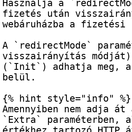
Használja a `redirectMo
fizetés után visszairán
webáruházba a fizetési 
A `redirectMode` paramé
visszairányítás módját)
(`Init`) adhatja meg, a
belül.

{% hint style="info" %}

Amennyiben nem adja át 
`Extra` paraméterben, a
értékhez tartozó HTTP á