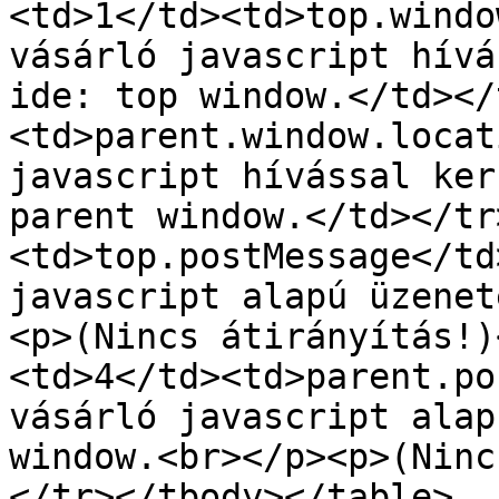
<td>1</td><td>top.windo
vásárló javascript hívá
ide: top window.</td></
<td>parent.window.locat
javascript hívással ker
parent window.</td></tr
<td>top.postMessage</td
javascript alapú üzenet
<p>(Nincs átirányítás!)
<td>4</td><td>parent.po
vásárló javascript alap
window.<br></p><p>(Ninc
</tr></tbody></table>
