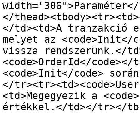
width="306">Paraméter</
</thead><tbody><tr><td>
</td><td>A tranzakció e
melyet az <code>Init</c
vissza rendszerünk.</td
<code>OrderId</code></t
<code>Init</code> során
</tr><tr><td><code>User
<td>Megegyezik a <code>