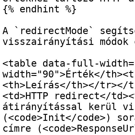
{% endhint %}

A `redirectMode` segíts
visszairányítási módok 
<table data-full-width=
width="90">Érték</th><t
<th>Leírás</th></tr></t
<td>HTTP redirect</td><
átirányítással kerül vi
(<code>Init</code>) sor
címre (<code>ResponseUr