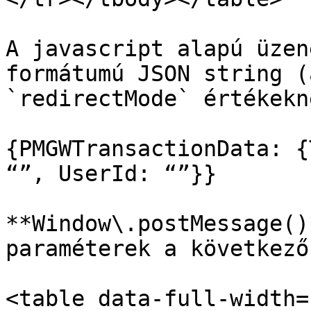
A javascript alapú üzen
formátumú JSON string (
`redirectMode` értékekné
{PMGWTransactionData: {
“”, UserId: “”}}

**Window\.postMessage()
paraméterek a következő
<table data-full-width=