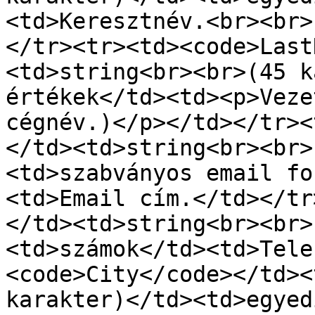
<td>Keresztnév.<br><br>
</tr><tr><td><code>Last
<td>string<br><br>(45 k
értékek</td><td><p>Veze
cégnév.)</p></td></tr><
</td><td>string<br><br>
<td>szabványos email fo
<td>Email cím.</td></tr
</td><td>string<br><br>
<td>számok</td><td>Tele
<code>City</code></td><
karakter)</td><td>egyed