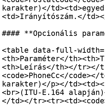
karakter)</td><td>egyed
<td>Irányítószám.</td><
#### **Opcionális param
<table data-full-width=
<th>Paraméter</th><th>T
<th>Leírás</th></tr></t
<code>PhoneCc</code></t
karakter)</p></td><td><
<br>(ITU-E.164 alapján)
</td></tr><tr><td><code