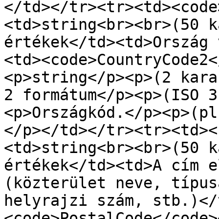
</td></tr><tr><td><code
<td>string<br><br>(50 k
értékek</td><td>Ország 
<td><code>CountryCode2<
<p>string</p><p>(2 kara
2 formátum</p><p>(ISO 3
<p>Országkód.</p><p>(pl
</p></td></tr><tr><td><
<td>string<br><br>(50 k
értékek</td><td>A cím e
(közterület neve, típus
helyrajzi szám, stb.)</
<code>PostalCode</code>