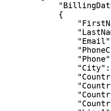
            "BillingData":

            {

                "FirstName":"",

                "LastName":"",

                "Email":"",

                "PhoneCc":"",

                "Phone":"",

                "City":"",

                "Country":"",

                "CountryCode1":"",

                "CountryCode2":"",

                "CountryCode3":"",
