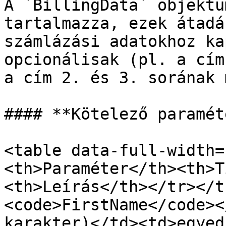
A `BillingData` objektu
tartalmazza, ezek átadá
számlázási adatokhoz ka
opcionálisak (pl. a cím
a cím 2. és 3. sorának 
#### **Kötelező paramét
<table data-full-width=
<th>Paraméter</th><th>T
<th>Leírás</th></tr></t
<code>FirstName</code><
karakter)</td><td>egyed