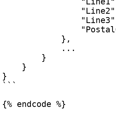
                "Line1":"",

                "Line2":"",

                "Line3":"",

                "PostalCode":""

            },

            ...

        }

    }

}

```
