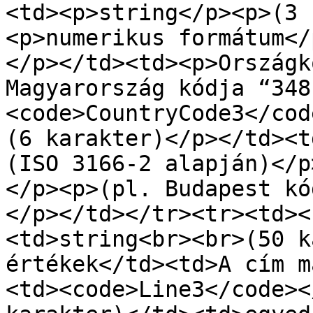
<td><p>string</p><p>(3 
<p>numerikus formátum</
</p></td><td><p>Országk
Magyarország kódja “348
<code>CountryCode3</cod
(6 karakter)</p></td><t
(ISO 3166-2 alapján)</p
</p><p>(pl. Budapest kó
</p></td></tr><tr><td><
<td>string<br><br>(50 k
értékek</td><td>A cím m
<td><code>Line3</code><