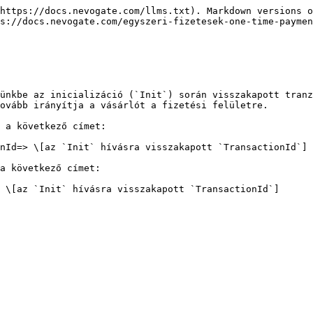
https://docs.nevogate.com/llms.txt). Markdown versions o
s://docs.nevogate.com/egyszeri-fizetesek-one-time-payme
ünkbe az inicializáció (`Init`) során visszakapott tranz
ovább irányítja a vásárlót a fizetési felületre.

 a következő címet:

nId=> \[az `Init` hívásra visszakapott `TransactionId`]

a következő címet:
