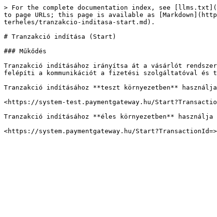
> For the complete documentation index, see [llms.txt](
to page URLs; this page is available as [Markdown](http
terheles/tranzakcio-inditasa-start.md).

# Tranzakció indítása (Start)

### Műkődés

Tranzakció indításához irányítsa át a vásárlót rendszer
felépíti a kommunikációt a fizetési szolgáltatóval és t
Tranzakció indításához **teszt környezetben** használja
<https://system-test.paymentgateway.hu/Start?Transactio
Tranzakció indításához **éles környezetben** használja 