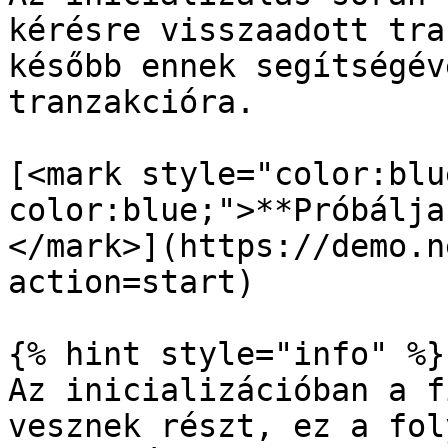
kérésre visszaadott tra
később ennek segítségév
tranzakcióra.

[<mark style="color:blu
color:blue;">**Próbálja
</mark>](https://demo.n
action=start)

{% hint style="info" %}

Az inicializációban a f
vesznek részt, ez a fol