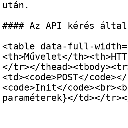
után.

#### Az API kérés által
<table data-full-width=
<th>Művelet</th><th>HTT
</tr></thead><tbody><tr
<td><code>POST</code></
<code>Init</code><br><b