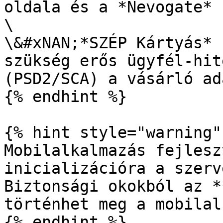
oldala és a *Nevogate* 
\

\&#xNAN;*SZÉP Kártyás* 
szükség erős ügyfél-hit
(PSD2/SCA) a vásárló ad
{% endhint %}

{% hint style="warning" 
Mobilalkalmazás fejlesz
inicializációra a szerv
Biztonsági okokból az *
történhet meg a mobilal
{% endhint %}
