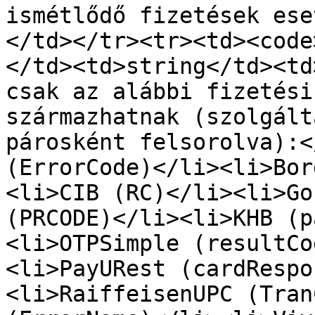
ismétlődő fizetések ese
</td></tr><tr><td><code
</td><td>string</td><td
csak az alábbi fizetési
származhatnak (szolgált
párosként felsorolva):<
(ErrorCode)</li><li>Bor
<li>CIB (RC)</li><li>Go
(PRCODE)</li><li>KHB (p
<li>OTPSimple (resultCo
<li>PayURest (cardRespo
<li>RaiffeisenUPC (Tran