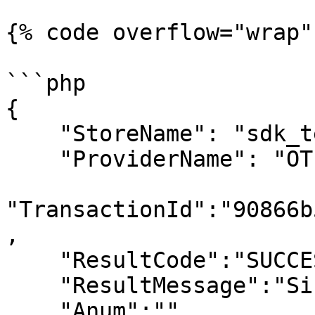
{% code overflow="wrap" 
```php

{

    "StoreName": "sdk_test",

    "ProviderName": "OTPSimple",

"TransactionId":"90866b
,

    "ResultCode":"SUCCESSFUL",

    "ResultMessage":"Sikeres tranzakció",

    "Anum":"",
