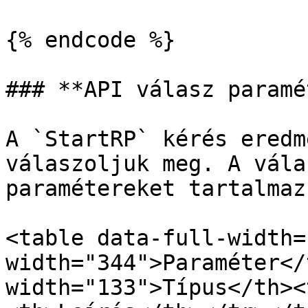
{% endcode %}

### **API válasz paramé
A `StartRP` kérés eredm
válaszoljuk meg. A vála
paramétereket tartalmazz
<table data-full-width=
width="344">Paraméter</
width="133">Típus</th><