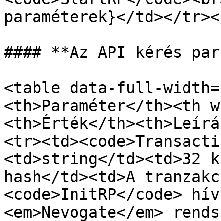
paraméterek}</td></tr><
#### **Az API kérés par
<table data-full-width=
<th>Paraméter</th><th w
<th>Érték</th><th>Leírá
<tr><td><code>Transacti
<td>string</td><td>32 k
hash</td><td>A tranzakc
<code>InitRP</code> hív
<em>Nevogate</em> rends