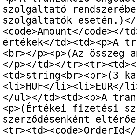
szolgáltató rendszerébe
szolgáltatók esetén.)</
<code>Amount</code></td
értékek</td><td><p>A tr
<br></p><p>(Az összeg a
</p></td></tr><tr><td><
<td>string<br><br>(3 ka
<li>HUF</li><li>EUR</li
</ul></td><td><p>A tran
<p>(Értékei fizetési sz
szerződésenként eltérőe
<tr><td><code>OrderId</