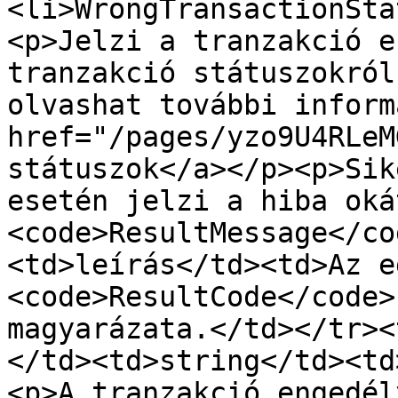
<li>WrongTransactionSta
<p>Jelzi a tranzakció e
tranzakció státuszokról
olvashat további inform
href="/pages/yzo9U4RLeM
státuszok</a></p><p>Sik
esetén jelzi a hiba oká
<code>ResultMessage</co
<td>leírás</td><td>Az eg
<code>ResultCode</code>
magyarázata.</td></tr><
</td><td>string</td><td
<p>A tranzakció engedél