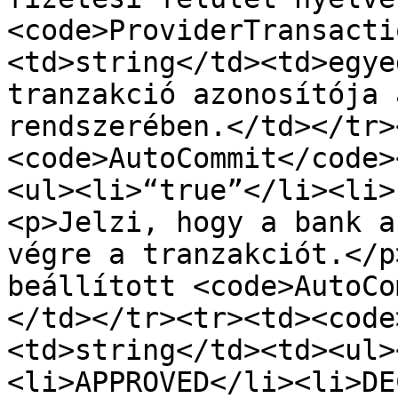
<code>ProviderTransacti
<td>string</td><td>egye
tranzakció azonosítója 
rendszerében.</td></tr>
<code>AutoCommit</code>
<ul><li>“true”</li><li>
<p>Jelzi, hogy a bank a
végre a tranzakciót.</p
beállított <code>AutoCo
</td></tr><tr><td><code
<td>string</td><td><ul>
<li>APPROVED</li><li>DE