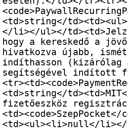
esetén).</td></tr><tr><
<code>PaywallRecurringP
<td>string</td><td><ul>
</li></ul></td><td>Jelz
hogy a kereskedő a jövő
hivatkozva újabb, ismét
indíthasson (kizárólag 
segítségével indított f
<tr><td><code>PaymentRe
<td>string</td><td>MIT<
fizetőeszköz regisztrác
<td><code>SzepPocket</c
<td><ul><li>null</li></