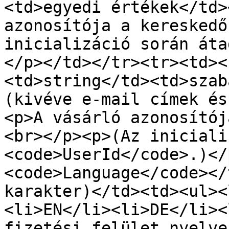
<td>egyedi értékek</td>
azonosítója a kereskedő
inicializáció során áta
</p></td></tr><tr><td><
<td>string</td><td>szab
(kivéve e-mail címek és
<p>A vásárló azonosítój
<br></p><p>(Az iniciali
<code>UserId</code>.)</
<code>Language</code></
karakter)</td><td><ul><
<li>EN</li><li>DE</li><
fizetési felület nyelve