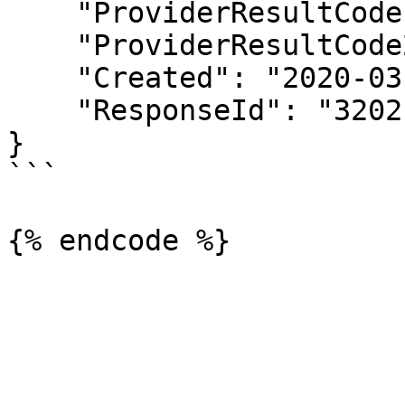
    "ProviderResultCode": "000",

    "ProviderResultCode2": null,

    "Created": "2020-03-14 11:19:07",

    "ResponseId": "3202109280600047719"

}

```
