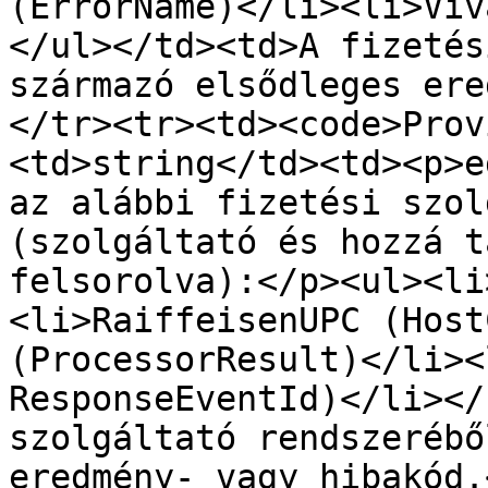
(ErrorName)</li><li>Viv
</ul></td><td>A fizetés
származó elsődleges ere
</tr><tr><td><code>Prov
<td>string</td><td><p>e
az alábbi fizetési szol
(szolgáltató és hozzá t
felsorolva):</p><ul><li
<li>RaiffeisenUPC (Host
(ProcessorResult)</li><
ResponseEventId)</li></
szolgáltató rendszerébő
eredmény- vagy hibakód.