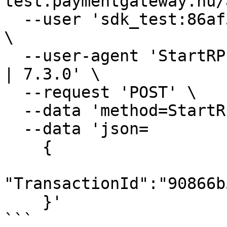
test.paymentgateway.hu/
  --user 'sdk_test:86af3-80e4f-f8228-9498f-910ad' 
\

  --user-agent 'StartRP | merchant-store.com | PHP 
| 7.3.0' \

  --request 'POST' \

  --data 'method=StartRP' \

  --data 'json=

    {

"TransactionId":"90866b
    }'

```
