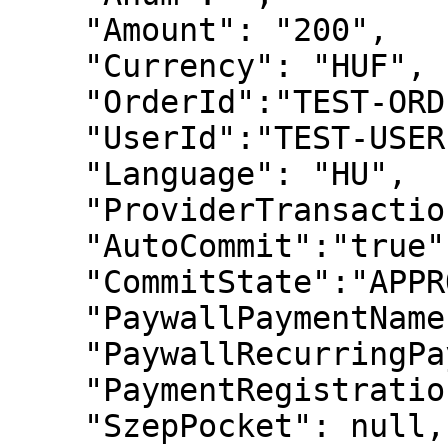
    "Amount": "200",

    "Currency": "HUF",

    "OrderId":"TEST-ORDER-ID-REG",

    "UserId":"TEST-USER-ID-REG",

    "Language": "HU",

    "ProviderTransactionId":"99104804",

    "AutoCommit":"true",

    "CommitState":"APPROVED",

    "PaywallPaymentName": null,

    "PaywallRecurringPaymentEnabled": "false",

    "PaymentRegistrationType": "MIT",

    "SzepPocket": null,
