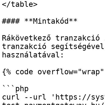
</table>

#### **Mintakód**

Rákövetkező tranzakció 
tranzakció segítségével
használatával:

{% code overflow="wrap" 
```php

curl --url 'https://sys