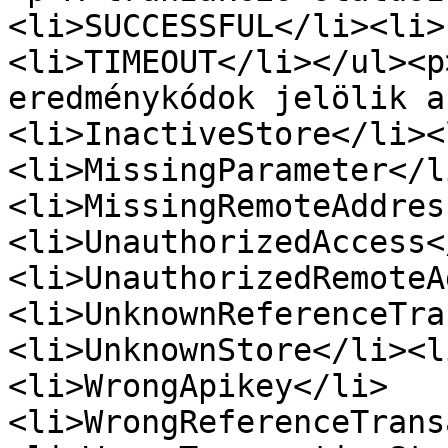
<li>SUCCESSFUL</li><li>
<li>TIMEOUT</li></ul><p
eredménykódok jelölik a
<li>InactiveStore</li><
<li>MissingParameter</l
<li>MissingRemoteAddres
<li>UnauthorizedAccess<
<li>UnauthorizedRemoteA
<li>UnknownReferenceTra
<li>UnknownStore</li><l
<li>WrongApikey</li>
<li>WrongReferenceTrans