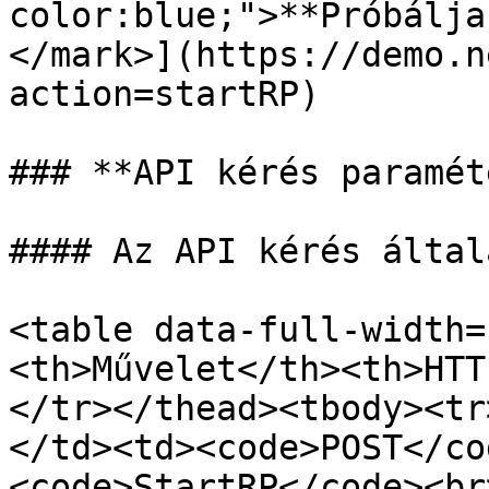
color:blue;">**Próbálja
</mark>](https://demo.n
action=startRP)

### **API kérés paramét
#### Az API kérés által
<table data-full-width=
<th>Művelet</th><th>HTT
</tr></thead><tbody><tr
</td><td><code>POST</co
<code>StartRP</code><br