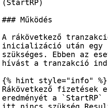
(StartRP)

### Működés

A rákövetkező tranzakci
inicializáció után egy 
szükséges. Ebben az ese
hívást a tranzakció ind
{% hint style="info" %}

Rákövetkező fizetések e
eredményét a `StartRP` 
itt nincs szükség Resul