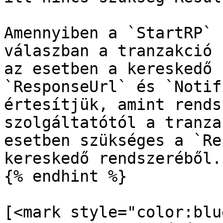
Amennyiben a `StartRP` 
válaszban a tranzakció 
az esetben a kereskedő 
`ResponseUrl` és `Notif
értesítjük, amint rends
szolgáltatótól a tranza
esetben szükséges a `Re
kereskedő rendszeréből.

{% endhint %}

[<mark style="color:blu