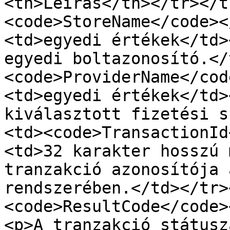
<th>Leírás</th></tr></t
<code>StoreName</code><
<td>egyedi értékek</td>
egyedi boltazonosító.</
<code>ProviderName</cod
<td>egyedi értékek</td>
kiválasztott fizetési s
<td><code>TransactionId
<td>32 karakter hosszú 
tranzakció azonosítója 
rendszerében.</td></tr>
<code>ResultCode</code>
<p>A tranzakció státusz