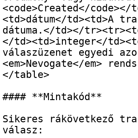
<code>Created</code></t
<td>dátum</td><td>A tra
dátuma.</td></tr><tr><t
</td><td>integer</td><t
válaszüzenet egyedi azo
<em>Nevogate</em> rends
</table>

#### **Mintakód**

Sikeres rákövetkező tra
válasz:
