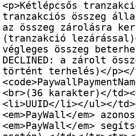
<p>Kétlépcsős tranzakci
tranzakciós összeg álla
az összeg zárolásra ker
(tranzakció lezárással)
végleges összeg beterhe
DECLINED: a zárolt össz
történt terhelés)</p></
<code>PaywallPaymentNam
<br>(36 karakter)</td><
<li>UUID</li></ul></td>
<em>PayWall</em> azonos
<em>PayWall</em> segíts