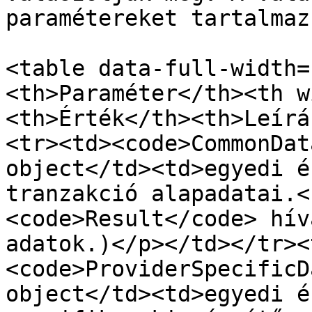
paramétereket tartalmazz
<table data-full-width=
<th>Paraméter</th><th w
<th>Érték</th><th>Leírá
<tr><td><code>CommonDat
object</td><td>egyedi é
tranzakció alapadatai.<
<code>Result</code> hív
adatok.)</p></td></tr><
<code>ProviderSpecificD
object</td><td>egyedi é