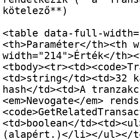
kötelező**)

<table data-full-width=
<th>Paraméter</th><th w
width="214">Érték</th><
<tbody><tr><td><code>Tr
<td>string</td><td>32 k
hash</td><td>A tranzakc
<em>Nevogate</em> rends
<code>GetRelatedTransac
<td>boolean</td><td><ul
(alapért.)</li></ul></t