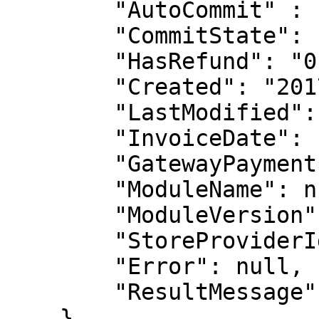
        "AutoCommit" : "0",

        "CommitState": "1",

        "HasRefund": "0",

        "Created": "2017-11-17 13:12:36",

        "LastModified": "2017-11-17 13:14:07",

        "InvoiceDate": null,

        "GatewayPaymentPage": null,

        "ModuleName": null,

        "ModuleVersion": null,

        "StoreProviderId": "3103",

        "Error": null,

        "ResultMessage": null

    },
