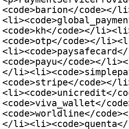
<code>barion</code></li
<li><code>global_paymen
<code>kh</code></li><li
<code>otp</code></li><l
<li><code>paysafecard</
<code>payu</code></li><
</li><li><code>simplepa
<code>stripe</code></li
<li><code>unicredit</co
<code>viva_wallet</code
<code>worldline</code><
</li><li><code>quenta</