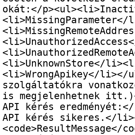
okát:</p><ul><li>Inacti
<li>MissingParameter</l
<li>MissingRemoteAddres
<li>UnauthorizedAccess<
<li>UnauthorizedRemoteA
<li>UnknownStore</li><l
<li>WrongApikey</li></u
szolgáltatókra vonatkoz
is megjelenhetnek itt.)
API kérés eredményét:</
API kérés sikeres.</li>
<code>ResultMessage</co