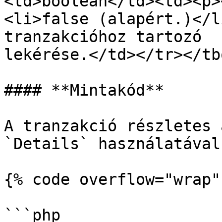
<td>boolean</td><td><p>
<li>false (alapért.)</l
tranzakcióhoz tartozó  
lekérése.</td></tr></tb
#### **Mintakód**

A tranzakció részletes 
`Details` használatával:
{% code overflow="wrap" 
```php
