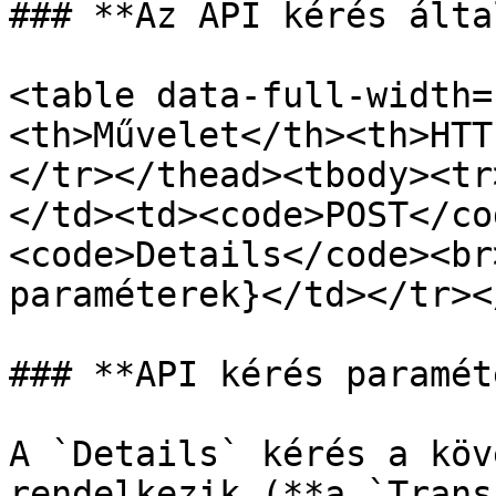
### **Az API kérés álta
<table data-full-width=
<th>Művelet</th><th>HTT
</tr></thead><tbody><tr
</td><td><code>POST</co
<code>Details</code><br
paraméterek}</td></tr><
### **API kérés paramét
A `Details` kérés a köv
rendelkezik (**a `Trans