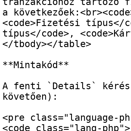
tranzakcióhoz tartozó f
a következőek:<br><code
<code>Fizetési típus</c
típus</code>, <code>Kár
</tbody></table>

**Mintakód**

A fenti `Details` kérés
követően):

<pre class="language-ph
<code class="lang-php">{