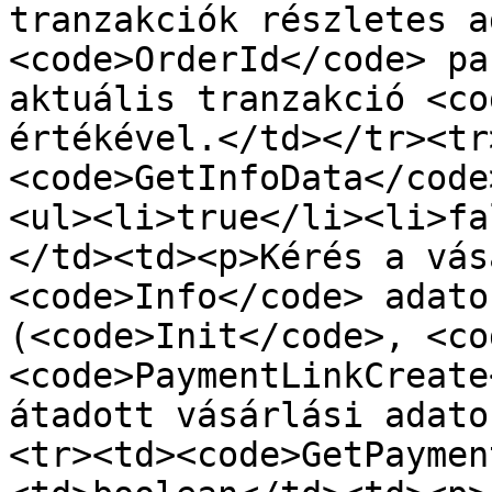
tranzakciók részletes a
<code>OrderId</code> pa
aktuális tranzakció <co
értékével.</td></tr><tr
<code>GetInfoData</code
<ul><li>true</li><li>fa
</td><td><p>Kérés a vás
<code>Info</code> adato
(<code>Init</code>, <co
<code>PaymentLinkCreate
átadott vásárlási adato
<tr><td><code>GetPaymen