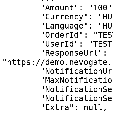
        "Amount": "100",

        "Currency": "HUF",

        "Language": "HU",

        "OrderId": "TEST-ORDER-ID",

        "UserId": "TEST-USER-ID",

        "ResponseUrl": 
"https://demo.nevogate.
        "NotificationUrl": null,

        "MaxNotificationSendAttempts": 0,

        "NotificationSendAttempts": 0,

        "NotificationSendSuccess": 0,

        "Extra": null,
