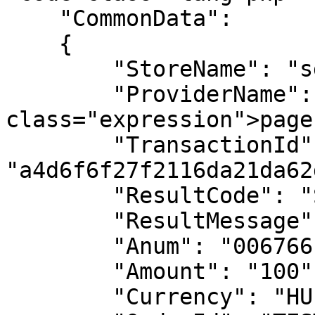
    "CommonData":

    {

        "StoreName": "sdk_test",

        "ProviderName": <code 
class="expression">page
        "TransactionId": 
"a4d6f6f27f2116da21da62
        "ResultCode": "SUCCESSFUL",

        "ResultMessage": "Sikeres tranzakció",

        "Anum": "006766",

        "Amount": "100",

        "Currency": "HUF",
