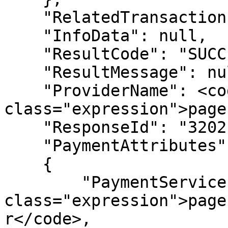
    "RelatedTransactions": null,

    "InfoData": null,

    "ResultCode": "SUCCESSFUL",

    "ResultMessage": null,

    "ProviderName": <code 
class="expression">page
    "ResponseId": "3202109280600047706",

    "PaymentAttributes": 

    {

        "PaymentServiceProvider": <code 
class="expression">page
r</code>,
