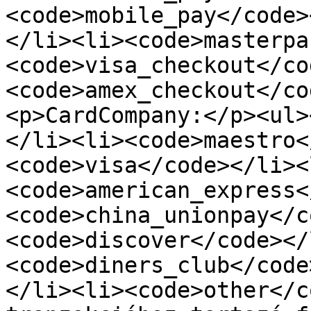
<code>mobile_pay</code>
</li><li><code>masterpa
<code>visa_checkout</co
<code>amex_checkout</co
<p>CardCompany:</p><ul>
</li><li><code>maestro<
<code>visa</code></li><
<code>american_express<
<code>china_unionpay</c
<code>discover</code></
<code>diners_club</code
</li><li><code>other</c