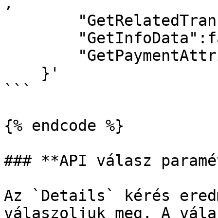
,

        "GetRelatedTransactions":false,

        "GetInfoData":false,

        "GetPaymentAttributes":false

    }'

```

{% endcode %}

### **API válasz paramé
Az `Details` kérés ered
válaszoljuk meg. A vála