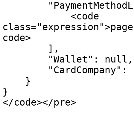
        "PaymentMethodLabels": [

            <code 
class="expression">page
code>

        ],

        "Wallet": null,

        "CardCompany": null

    }

}
