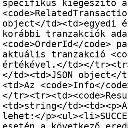
specifikus kiegészítő a
<code>RelatedTransactio
object</td><td>egyedi é
korábbi tranzakciók ada
<code>OrderId</code> pa
aktuális tranzakció <co
értékével.</td></tr><tr
</td><td>JSON object</t
<td>Az <code>Info</code
</tr><tr><td><code>Resu
<td>string</td><td><p>A
lehet:</p><ul><li>SUCCE
esetén a következő ered