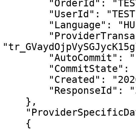
        "OrderId": "TEST-ORDER-ID",

        "UserId": "TEST-USER-ID",

        "Language": "HU",

        "ProviderTransactionId": 
"tr_GVaydOjpVySGJycK15g
        "AutoCommit": "false",

        "CommitState": "APPROVED",

        "Created": "2020-03-14 11:19:07",

        "ResponseId": "3202109280600047706"

    },

    "ProviderSpecificData":

    {

        ...
