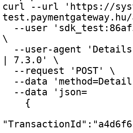
curl --url 'https://sys
test.paymentgateway.hu/
  --user 'sdk_test:86af3-80e4f-f8228-9498f-910ad' 
\

  --user-agent 'Details | merchant-store.com | PHP 
| 7.3.0' \

  --request 'POST' \

  --data 'method=Details' \

  --data 'json=

    {

"TransactionId":"a4d6f6