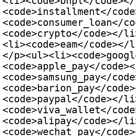
<li><code>bnpl</code></
<code>installment</code
<code>consumer_loan</co
<code>crypto</code></li
<li><code>eam</code></l
</p><ul><li><code>googl
<code>apple_pay</code><
<code>samsung_pay</code
<code>barion_pay</code>
<code>paypal</code></li
<code>viva_wallet</code
<code>alipay</code></li
<code>wechat_pay</code>