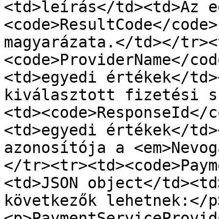
<td>leírás</td><td>Az eg
<code>ResultCode</code>
magyarázata.</td></tr><
<code>ProviderName</cod
<td>egyedi értékek</td>
kiválasztott fizetési s
<td><code>ResponseId</c
<td>egyedi értékek</td>
azonosítója a <em>Nevog
</tr><tr><td><code>Paym
<td>JSON object</td><td
következők lehetnek:</p
<p>PaymentServiceProvid