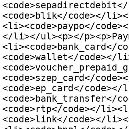
<code>sepadirectdebit</
<code>blik</code></li><
<li><code>paypo</code><
</li></ul><p></p><p>Pay
<li><code>bank_card</co
<code>wallet</code></li
<code>voucher_prepaid_g
<code>szep_card</code><
<code>ep_card</code></l
<code>bank_transfer</co
<code>rtp</code></li><l
<code>link</code></li><