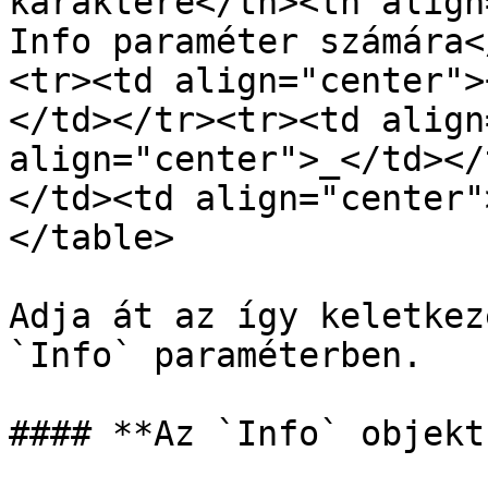
karaktere</th><th align
Info paraméter számára<
<tr><td align="center">
</td></tr><tr><td align
align="center">_</td></
</td><td align="center"
</table>

Adja át az így keletkez
`Info` paraméterben.

#### **Az `Info` objekt