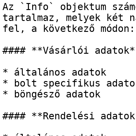
Az `Info` objektum szám
tartalmaz, melyek két n
fel, a következő módon:

#### **Vásárlói adatok**
* általános adatok

* bolt specifikus adatok
* böngésző adatok

#### **Rendelési adatok*