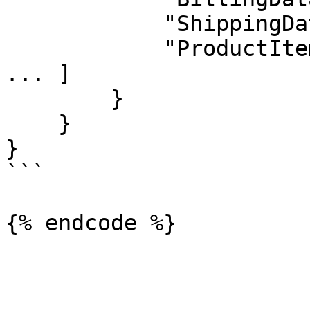
            "ShippingData": { ... },

            "ProductItems": [ { ... }, { ... }, 
... ]

        }

    }

}

```
