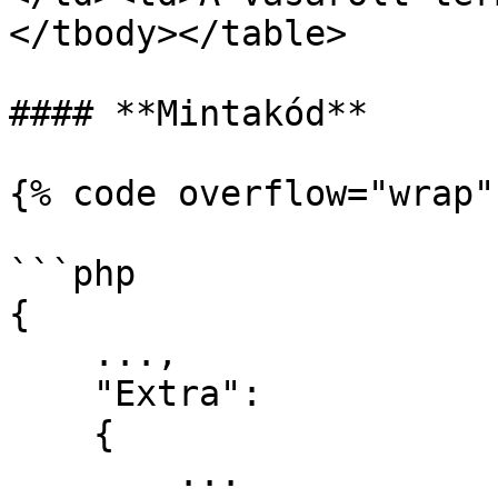
</tbody></table>

#### **Mintakód**

{% code overflow="wrap" 
```php

{

    ...,

    "Extra": 

    {

        ...
