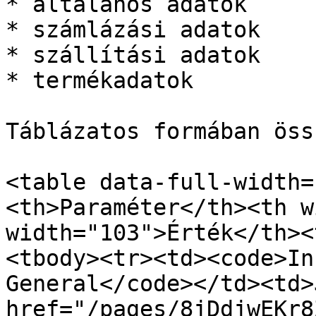
* általános adatok

* számlázási adatok

* szállítási adatok

* termékadatok

Táblázatos formában öss
<table data-full-width=
<th>Paraméter</th><th w
width="103">Érték</th><
<tbody><tr><td><code>In
General</code></td><td>
href="/pages/8jDdjwEKr8