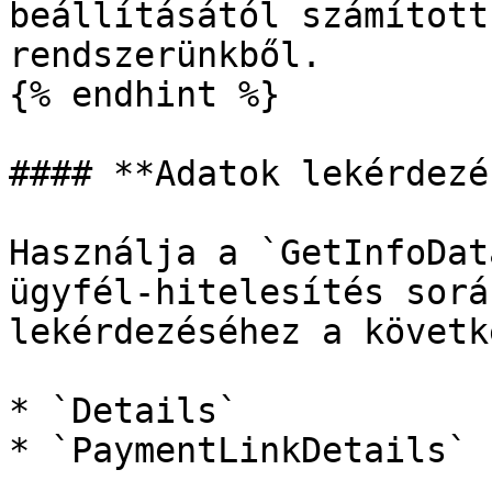
beállításától számított
rendszerünkből.

{% endhint %}

#### **Adatok lekérdezés
Használja a `GetInfoDat
ügyfél-hitelesítés sorá
lekérdezéséhez a követk
* `Details`

* `PaymentLinkDetails`
