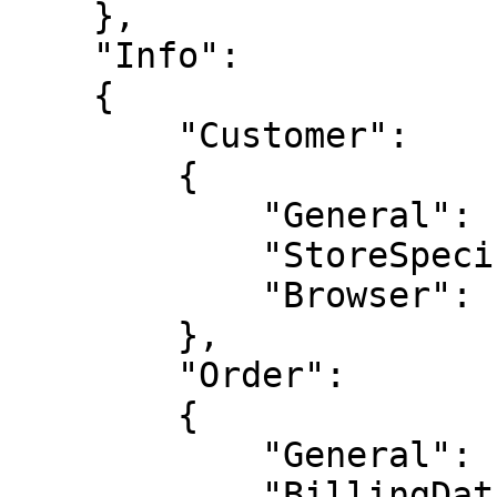
    },

    "Info":

    {

        "Customer":

        {

            "General": { ... },

            "StoreSpecific": { ... },

            "Browser": { ... }

        },

        "Order":

        {

            "General": { ... },

            "BillingData": { ... },
