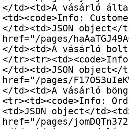
</td><td>A vásárló álta
<td><code>Info: Custome
</td><td>JSON object</t
href="/pages/haAaTGJ49A
</td><td>A vásárló bolt
</tr><tr><td><code>Info
</td><td>JSON object</t
href="/pages/F17O53uIeK
</td><td>A vásárló böng
<tr><td><code>Info: Ord
<td>JSON object</td><td>
href="/pages/jomDQTn372