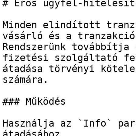
# Erős ügyfél-hitelesít
Minden elindított tranz
vásárló és a tranzakció
Rendszerünk továbbítja 
fizetési szolgáltató fe
átadása törvényi kötele
számára.

### Működés

Használja az `Info` par
átadásához.
