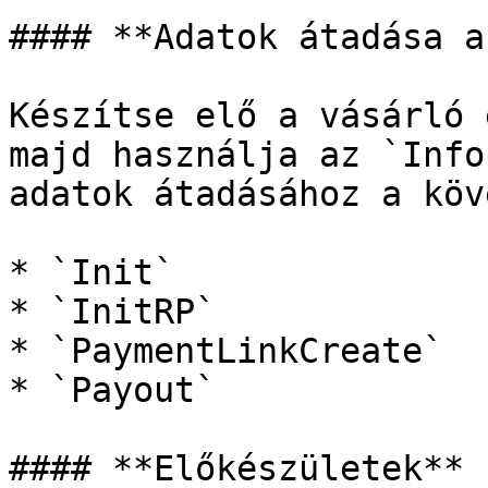
#### **Adatok átadása a
Készítse elő a vásárló 
majd használja az `Info
adatok átadásához a köv
* `Init`

* `InitRP`

* `PaymentLinkCreate`

* `Payout`

#### **Előkészületek**
