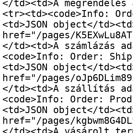
</td><td>A megrendelés 
<tr><td><code>Info: Ord
<td>JSON object</td><td>
href="/pages/K5EXwLu8AT
</td><td>A számlázás ad
<code>Info: Order: Ship
<td>JSON object</td><td>
href="/pages/oJp6DLim89
</td><td>A szállítás ad
<code>Info: Order: Prod
<td>JSON object</td><td>
href="/pages/kgbwm8G4DL
</td><td>A vásárolt ter