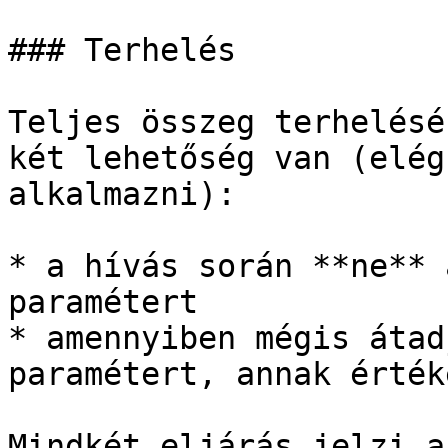
### Terhelés

Teljes összeg terhelésé
két lehetőség van (elég
alkalmazni):

* a hívás során **ne** 
paramétert

* amennyiben mégis átad
paramétert, annak érték
Mindkét eljárás jelzi a