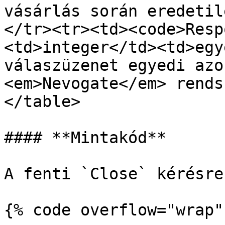
vásárlás során eredetil
</tr><tr><td><code>Resp
<td>integer</td><td>egy
válaszüzenet egyedi azo
<em>Nevogate</em> rends
</table>

#### **Mintakód**

A fenti `Close` kérésre
{% code overflow="wrap" 