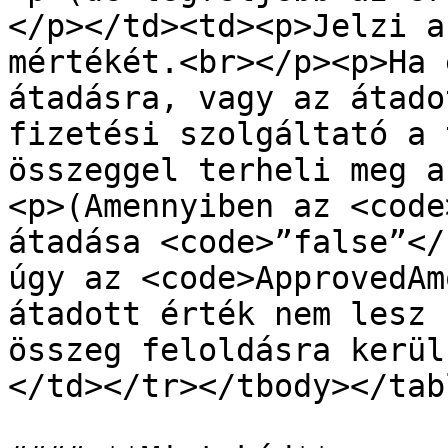
</p></td><td><p>Jelzi a
mértékét.<br></p><p>Ha 
átadásra, vagy az átado
fizetési szolgáltató a 
összeggel terheli meg a
<p>(Amennyiben az <code
átadása <code>”false”</
úgy az <code>ApprovedAm
átadott érték nem lesz 
összeg feloldásra kerül
</td></tr></tbody></tabl