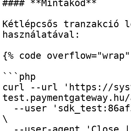
#### **Mintakód**

Kétlépcsős tranzakció l
használatával:

{% code overflow="wrap" 
```php

curl --url 'https://sys
test.paymentgateway.hu/
  --user 'sdk_test:86af3-80e4f-f8228-9498f-910ad' 
\

  --user-agent 'Close | merchant-store.com | PHP | 