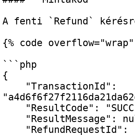
A fenti `Refund` kérésr
{% code overflow="wrap" 
```php

{

    "TransactionId": 
"a4d6f6f27f2116da21da62
    "ResultCode": "SUCCESSFUL",

    "ResultMessage": null,

    "RefundRequestId": null,
