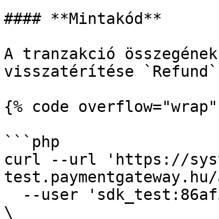
#### **Mintakód**

A tranzakció összegének
visszatérítése `Refund`
{% code overflow="wrap" 
```php

curl --url 'https://sys
test.paymentgateway.hu/
  --user 'sdk_test:86af3-80e4f-f8228-9498f-910ad' 
\
