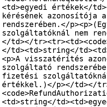
<td>egyedi értékek</td>
kérésének azonosítója a
rendszerében.</p><p>(Eg
szolgáltatóknál nem ren
</td></tr><tr><td><code
</td><td>string</td><td
<p>A visszatérítés azon
szolgáltató rendszerébe
fizetési szolgáltatókná
értékkel.)</p></td></tr
<code>RefundAuthorizati
<td>string</td><td>egye