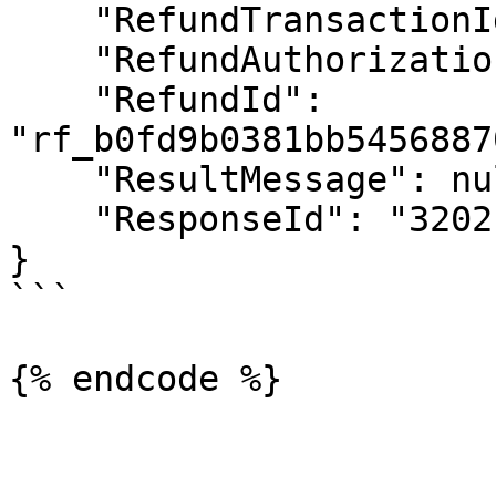
    "RefundTransactionId": null,

    "RefundAuthorizationCode": null

    "RefundId": 
"rf_b0fd9b0381bb5456887
    "ResultMessage": null,

    "ResponseId": "3202109280600047707"

}

```
