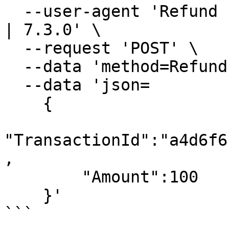
  --user-agent 'Refund | merchant-store.com | PHP 
| 7.3.0' \

  --request 'POST' \

  --data 'method=Refund' \

  --data 'json=

    {

"TransactionId":"a4d6f6
,

        "Amount":100

    }'

```
