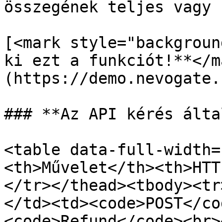
összegének teljes vagy 
[<mark style="backgroun
ki ezt a funkciót!**</m
(https://demo.nevogate.
### **Az API kérés álta
<table data-full-width=
<th>Művelet</th><th>HTT
</tr></thead><tbody><tr
</td><td><code>POST</co
<code>Refund</code><br>