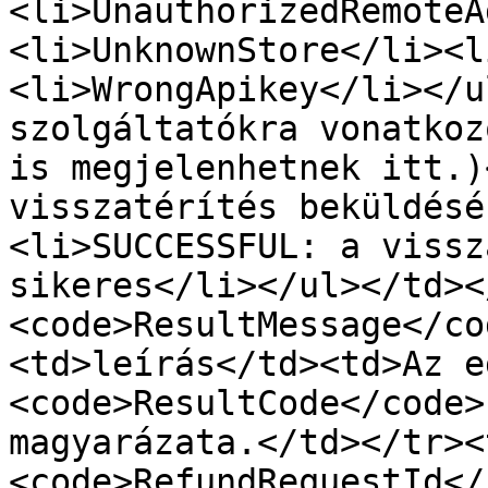
<li>UnauthorizedRemoteA
<li>UnknownStore</li><l
<li>WrongApikey</li></u
szolgáltatókra vonatkoz
is megjelenhetnek itt.)
visszatérítés beküldésé
<li>SUCCESSFUL: a vissz
sikeres</li></ul></td><
<code>ResultMessage</co
<td>leírás</td><td>Az eg
<code>ResultCode</code>
magyarázata.</td></tr><
<code>RefundRequestId</