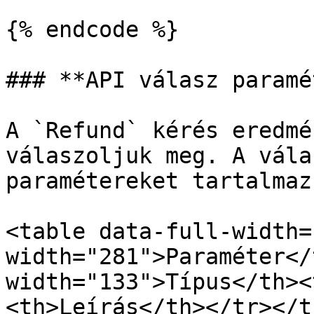
{% endcode %}

### **API válasz paramé
A `Refund` kérés eredmé
válaszoljuk meg. A vála
paramétereket tartalmazz
<table data-full-width=
width="281">Paraméter</
width="133">Típus</th><
<th>Leírás</th></tr></t