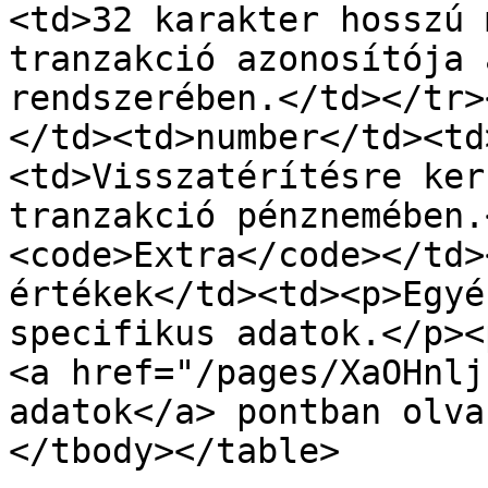
<td>32 karakter hosszú 
tranzakció azonosítója 
rendszerében.</td></tr>
</td><td>number</td><td
<td>Visszatérítésre ker
tranzakció pénznemében.
<code>Extra</code></td>
értékek</td><td><p>Egyé
specifikus adatok.</p><
<a href="/pages/XaOHnlj
adatok</a> pontban olva
</tbody></table>
