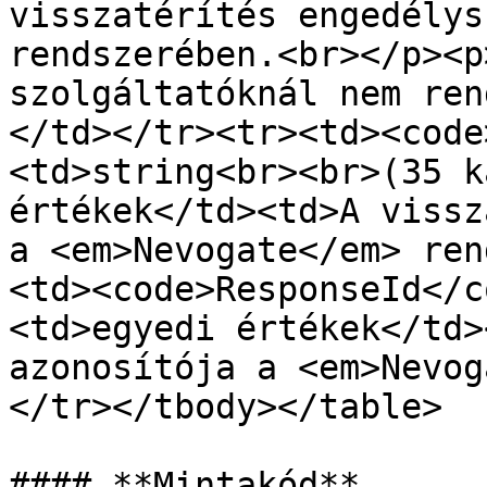
visszatérítés engedélys
rendszerében.<br></p><p
szolgáltatóknál nem ren
</td></tr><tr><td><code
<td>string<br><br>(35 k
értékek</td><td>A vissz
a <em>Nevogate</em> ren
<td><code>ResponseId</c
<td>egyedi értékek</td>
azonosítója a <em>Nevog
</tr></tbody></table>

#### **Mintakód**
