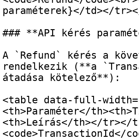
paraméterek}</td></tr><
### **API kérés paramét
A `Refund` kérés a köve
rendelkezik (**a `Trans
átadása kötelező**):

<table data-full-width=
<th>Paraméter</th><th>T
<th>Leírás</th></tr></t
<code>TransactionId</co