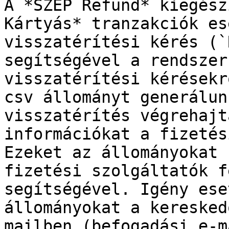
A *SZÉP Refund* kiegész
Kártyás* tranzakciók es
visszatérítési kérés (`
segítségével a rendszer
visszatérítési kérésekr
csv állományt generálun
visszatérítés végrehajt
információkat a fizetés
Ezeket az állományokat 
fizetési szolgáltatók f
segítségével. Igény ese
állományokat a keresked
mailben (befogadási e-m