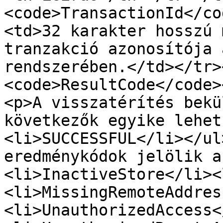
<code>TransactionId</co
<td>32 karakter hosszú 
tranzakció azonosítója 
rendszerében.</td></tr>
<code>ResultCode</code>
<p>A visszatérítés bekü
következők egyike lehet
<li>SUCCESSFUL</li></ul
eredménykódok jelölik a
<li>InactiveStore</li><
<li>MissingRemoteAddres
<li>UnauthorizedAccess<