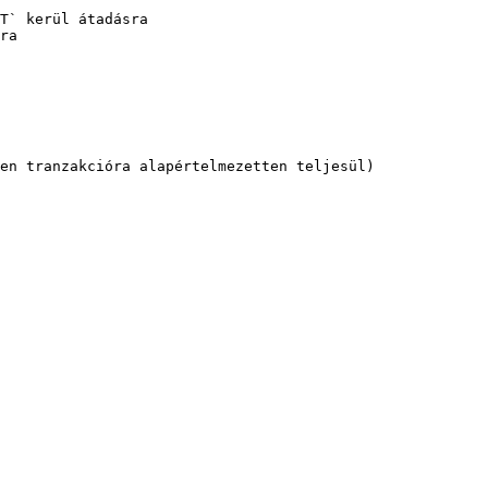
T` kerül átadásra

ra

en tranzakcióra alapértelmezetten teljesül)
