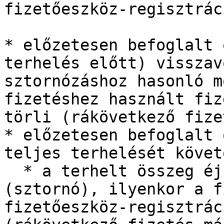
fizetőeszköz-regisztrác
* előzetesen befoglalt 
terhelés előtt) visszav
sztornózáshoz hasonló m
fizetéshez használt fiz
törli (rákövetkező fize
* előzetesen befoglalt 
teljes terhelését követ
  * a terhelt összeg éjfélig visszavonható 
(sztornó), ilyenkor a f
fizetőeszköz-regisztrác