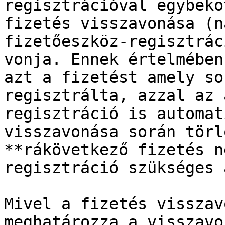
regisztrációval egybekö
fizetés visszavonása (n
fizetőeszköz-regisztrác
vonja. Ennek értelmében
azt a fizetést amely so
regisztrálta, azzal az 
regisztráció is automat
visszavonása során törl
**rákövetkező fizetés n
regisztráció szükséges 
Mivel a fizetés visszav
meghatározza a visszavo