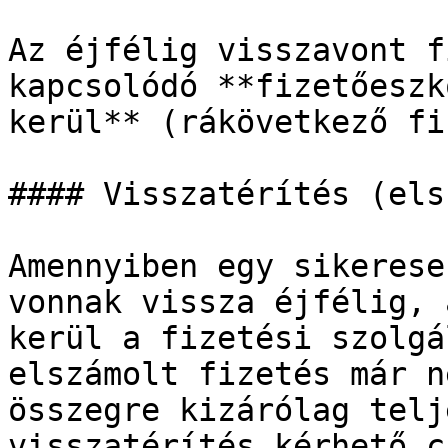
Az éjfélig visszavont f
kapcsolódó **fizetőeszk
kerül** (rákövetkező fi
#### Visszatérítés (els
Amennyiben egy sikerese
vonnak vissza éjfélig, 
kerül a fizetési szolgá
elszámolt fizetés már n
összegre kizárólag telj
visszatérítés kérhető c