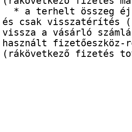
(rákövetkező fizetés má
  * a terhelt összeg éjfél után elszámolásra kerül 
és csak visszatérítés (
vissza a vásárló számlá
használt fizetőeszköz-r