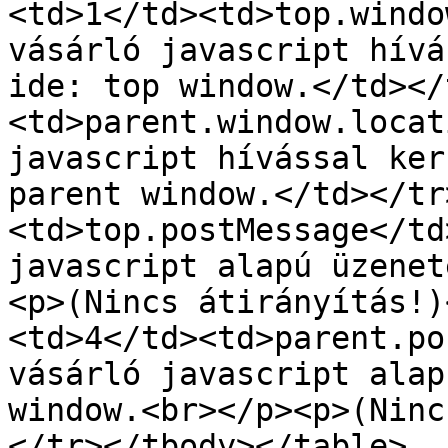
<td>1</td><td>top.windo
vásárló javascript hívá
ide: top window.</td></
<td>parent.window.locat
javascript hívással ker
parent window.</td></tr
<td>top.postMessage</td
javascript alapú üzenet
<p>(Nincs átirányítás!)
<td>4</td><td>parent.po
vásárló javascript alap
window.<br></p><p>(Ninc
</tr></tbody></table>
