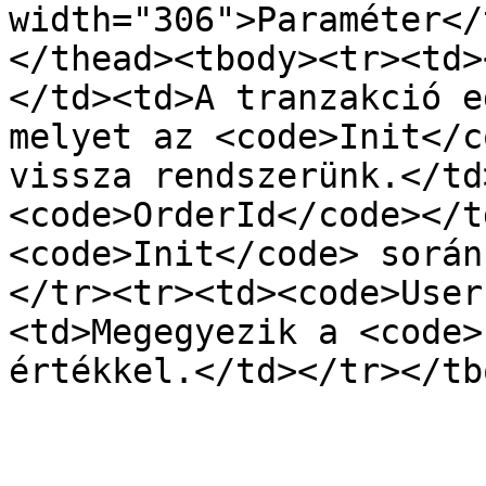
width="306">Paraméter</
</thead><tbody><tr><td>
</td><td>A tranzakció e
melyet az <code>Init</c
vissza rendszerünk.</td
<code>OrderId</code></t
<code>Init</code> során
</tr><tr><td><code>User
<td>Megegyezik a <code>