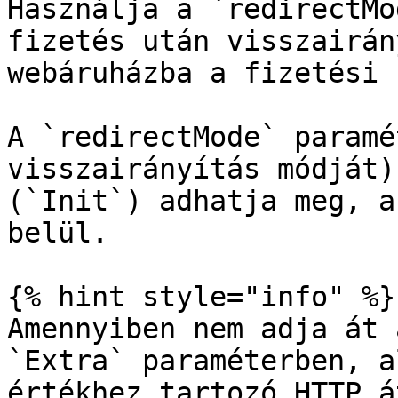
Használja a `redirectMo
fizetés után visszairán
webáruházba a fizetési 
A `redirectMode` paramé
visszairányítás módját)
(`Init`) adhatja meg, a
belül.

{% hint style="info" %}

Amennyiben nem adja át 
`Extra` paraméterben, a
értékhez tartozó HTTP á