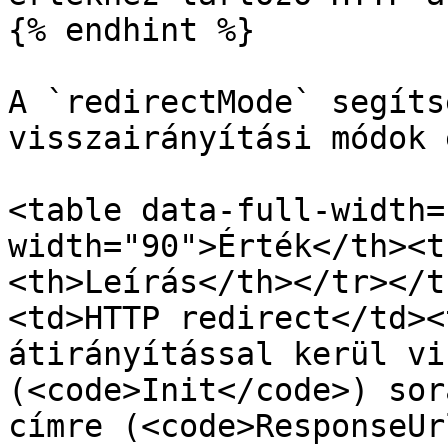
{% endhint %}

A `redirectMode` segíts
visszairányítási módok 
<table data-full-width=
width="90">Érték</th><t
<th>Leírás</th></tr></t
<td>HTTP redirect</td><
átirányítással kerül vi
(<code>Init</code>) sor
címre (<code>ResponseUr