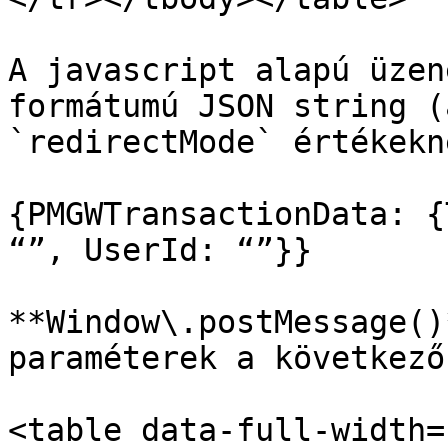
A javascript alapú üzen
formátumú JSON string (
`redirectMode` értékekné
{PMGWTransactionData: {
“”, UserId: “”}}

**Window\.postMessage()
paraméterek a következő
<table data-full-width=